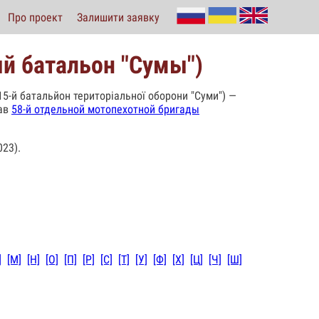
Про проект
Залишити заявку
й батальон "Сумы")
5-й батальйон територіальної оборони "Суми") —
тав
58-й отдельной мотопехотной бригады
23).
]
[М]
[Н]
[О]
[П]
[Р]
[С]
[Т]
[У]
[Ф]
[Х]
[Ц]
[Ч]
[Ш]