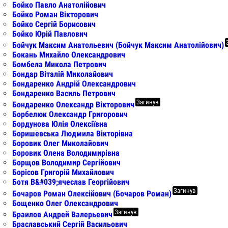
Бойко Павло Анатолійович
Бойко Роман Вікторович
Бойко Сергій Борисович
Бойко Юрій Павлович
Бойчук Максим Анатольевич (Бойчук Максим Анатолійович)
Бокань Михайло Олександрович
Бомбела Микола Петрович
Бондар Віталій Миколайович
Бондаренко Андрій Олександрович
Бондаренко Василь Петрович
Загинув
Бондаренко Олександр Вікторович
Борбелюк Олександр Григорович
Бордунова Юлія Олексіївна
Боришевська Людмила Вікторівна
Боровик Олег Миколайович
Боровик Олена Володимирівна
Борщов Володимир Сергійович
Борісов Григорій Михайлович
Ботя В&#039;ячеслав Георгійович
Загинув
Бочаров Роман Олексійович (Бочаров Роман)
Бощенко Олег Олександрович
Загинув
Браилов Андрей Валерьевич
Браславський Сергій Васильович