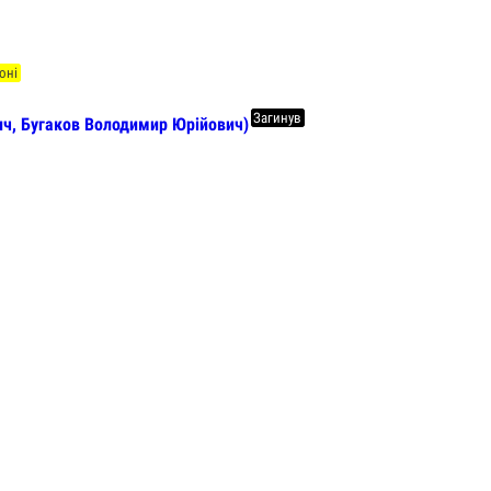
оні
Загинув
, Бугаков Володимир Юрійович)