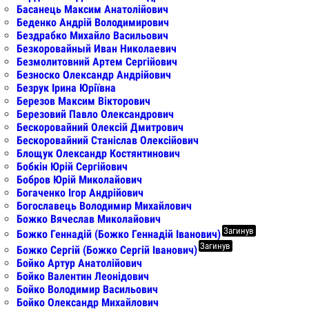
Басанець Максим Анатолійович
Беденко Андрій Володимирович
Бездрабко Михайло Васильович
Безкоровайный Иван Николаевич
Безмолитовний Артем Сергійович
Безноско Олександр Андрійович
Безрук Ірина Юріївна
Березов Максим Вікторович
Березовий Павло Олександрович
Бескоровайний Олексій Дмитрович
Бескоровайний Станіслав Олексійович
Блощук Олександр Костянтинович
Бобкін Юрій Сергійович
Бобров Юрій Миколайович
Богаченко Ігор Андрійович
Богославець Володимир Михайлович
Божко Вячеслав Миколайович
Загинув
Божко Геннадій (Божко Геннадій Іванович)
Загинув
Божко Сергій (Божко Сергій Іванович)
Бойко Артур Анатолійович
Бойко Валентин Леонідович
Бойко Володимир Васильович
Бойко Олександр Михайлович