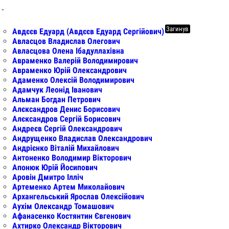
 -
Загинув
Авдєєв Едуард (Авдєєв Едуард Сергійович)
Авласцов Владислав Олегович
Авласцова Олена Ібадуллахівна
Авраменко Валерій Володимирович
Авраменко Юрій Олександрович
Адаменко Олексій Володимирович
Адамчук Леонід Іванович
Альман Богдан Петрович
Алєксандров Денис Борисович
Алєксандров Сергій Борисович
Андреєв Сергій Олександрович
Андрущенко Владислав Олександрович
Андрієнко Віталій Михайлович
Антоненко Володимир Вікторович
Апонюк Юрій Йосипович
Аровін Дмитро Ілліч
Артеменко Артем Миколайович
Архангельський Ярослав Олексійович
Аухім Олександр Томашович
Афанасенко Костянтин Євгенович
Ахтирко Олександр Вікторович