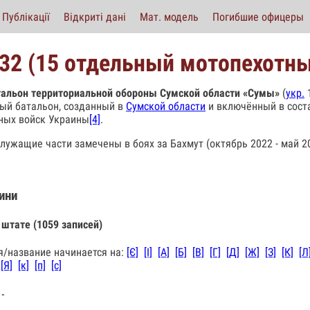
Публікації
Відкриті дані
Мат. модель
Погибшие офицеры
32 (15 отдельный мотопехотны
тальон территориальной обороны Сумской области «Сумы»
(
укр.
1
ый батальон, созданный в
Сумской области
и включённый в сос
ных войск Украины
[4]
.
лужащие части замечены в боях за Бахмут (октябрь 2022 - май 20
ини
 штате (1059 записей)
/название начинается на:
[Є]
[І]
[А]
[Б]
[В]
[Г]
[Д]
[Ж]
[З]
[К]
[Л
[Я]
[к]
[п]
[с]
 -