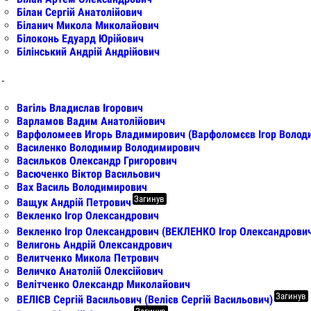
Білан Сергій Анатолійович
Біланич Микола Миколайович
Білоконь Едуард Юрійович
Білінський Андрій Андрійович
 -
Вагіль Владислав Ігорович
Варламов Вадим Анатолійович
Варфоломеев Игорь Владимирович (Варфоломєєв Ігор Волод
Василенко Володимир Володимирович
Васильков Олександр Григорович
Васюченко Віктор Васильович
Вах Василь Володимирович
Загинув
Ващук Андрій Петрович
Векленко Ігор Олександрович
Векленко Ігор Олександрович (ВЕКЛЕНКО Ігор Олександрович
Велигонь Андрій Олександрович
Велитченко Микола Петрович
Величко Анатолій Олексійович
Велітченко Олександр Миколайович
Загинув
ВЕЛІЄВ Сергій Васильович (Велієв Сергій Васильович)