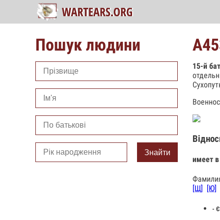
Пошук людини
А45
15-й ба
отдельн
Сухопут
Военнос
Віднос
Знайти
имеет в
Фамилия
[Щ]
[Ю]
- Є