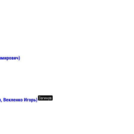
имирович)
Загинув
, Векленко Игорь)