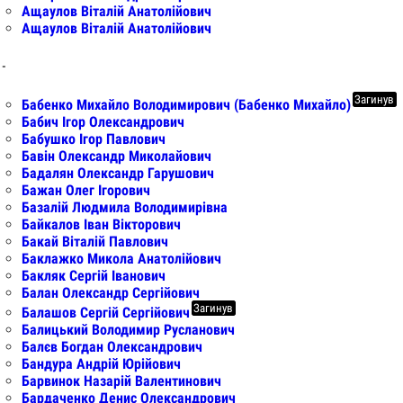
Ащаулов Віталій Анатолійович
Ащаулов Віталій Анатолійович
 -
Загинув
Бабенко Михайло Володимирович (Бабенко Михайло)
Бабич Ігор Олександрович
Бабушко Ігор Павлович
Бавін Олександр Миколайович
Бадалян Олександр Гарушович
Бажан Олег Ігорович
Базалій Людмила Володимирівна
Байкалов Іван Вікторович
Бакай Віталій Павлович
Баклажко Микола Анатолійович
Бакляк Сергій Іванович
Балан Олександр Сергійович
Загинув
Балашов Сергій Сергійович
Балицький Володимир Русланович
Балєв Богдан Олександрович
Бандура Андрій Юрійович
Барвинок Назарій Валентинович
Бардаченко Денис Олександрович