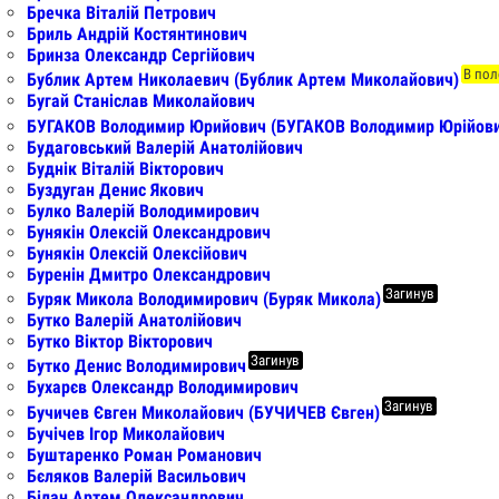
Бречка Віталій Петрович
Бриль Андрій Костянтинович
Бринза Олександр Сергійович
В пол
Бублик Артем Николаевич (Бублик Артем Миколайович)
Бугай Станіслав Миколайович
БУГАКОВ Володимир Юрийович (БУГАКОВ Володимир Юрійович
Будаговський Валерій Анатолійович
Буднік Віталій Вікторович
Буздуган Денис Якович
Булко Валерій Володимирович
Бунякін Олексій Олександрович
Бунякін Олексій Олексійович
Буренін Дмитро Олександрович
Загинув
Буряк Микола Володимирович (Буряк Микола)
Бутко Валерій Анатолійович
Бутко Віктор Вікторович
Загинув
Бутко Денис Володимирович
Бухарєв Олександр Володимирович
Загинув
Бучичев Євген Миколайович (БУЧИЧЕВ Євген)
Бучічев Ігор Миколайович
Буштаренко Роман Романович
Бєляков Валерій Васильович
Білан Артем Олександрович