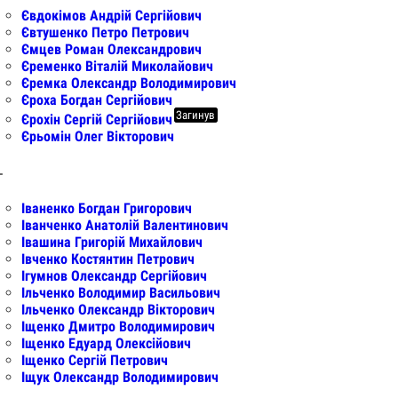
Євдокімов Андрій Сергійович
Євтушенко Петро Петрович
Ємцев Роман Олександрович
Єременко Віталій Миколайович
Єремка Олександр Володимирович
Єроха Богдан Сергійович
Загинув
Єрохін Сергій Сергійович
Єрьомін Олег Вікторович
-
Іваненко Богдан Григорович
Іванченко Анатолій Валентинович
Івашина Григорій Михайлович
Івченко Костянтин Петрович
Ігумнов Олександр Сергійович
Ільченко Володимир Васильович
Ільченко Олександр Вікторович
Іщенко Дмитро Володимирович
Іщенко Едуард Олексійович
Іщенко Сергій Петрович
Іщук Олександр Володимирович