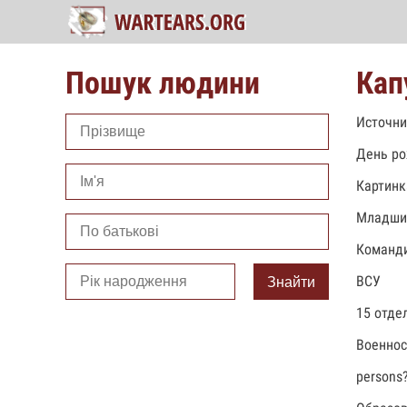
Пошук людини
Кап
Источни
День ро
Картинк
Младши
Команди
ВСУ
Знайти
15 отде
Военно
persons