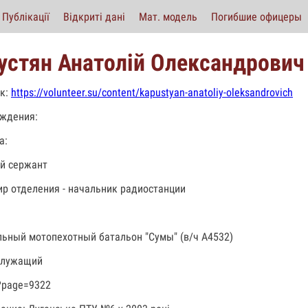
Публікації
Відкриті дані
Мат. модель
Погибшие офицеры
устян Анатолій Олександрович
к:
https://volunteer.su/content/kapustyan-anatoliy-oleksandrovich
ждения:
а:
й сержант
р отделения - начальник радиостанции
льный мотопехотный батальон "Сумы" (в/ч А4532)
служащий
?page=9322