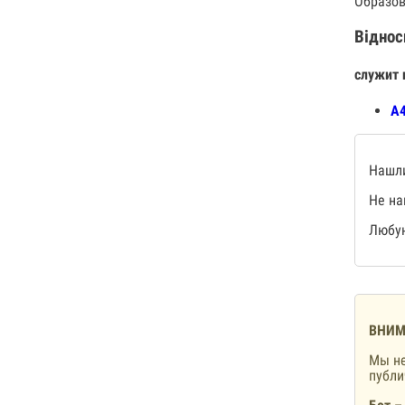
Образов
Віднос
служит 
А4
Нашли
Не на
Любую
ВНИМ
Мы не
публ