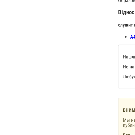
Образов
Віднос
служит 
А4
Нашли
Не на
Любую
ВНИМ
Мы не
публ