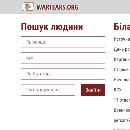
Пошук людини
Біл
Источни
День ро
Картинк
Старши
Начальн
ВСУ
Знайти
15 отде
Военно
persons