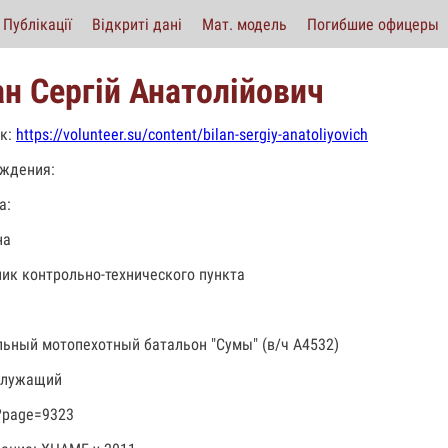
Публікації
Відкриті дані
Мат. модель
Погибшие офицеры
ан Сергій Анатолійович
к:
https://volunteer.su/content/bilan-sergiy-anatoliyovich
ждения:
а:
на
ик контрольно-технического пункта
льный мотопехотный батальон "Сумы" (в/ч А4532)
служащий
?page=9323