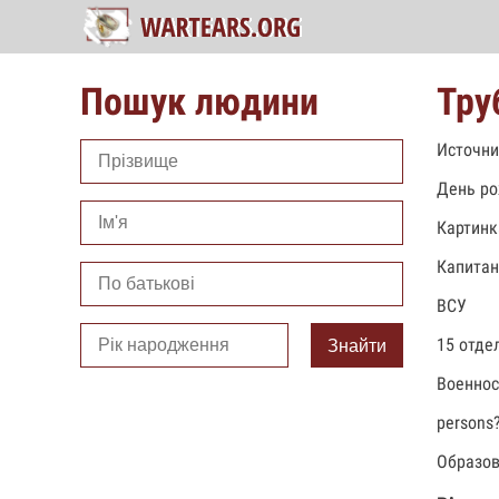
Пошук людини
Тру
Источни
День ро
Картинк
Капитан
ВСУ
15 отде
Знайти
Военно
persons
Образов