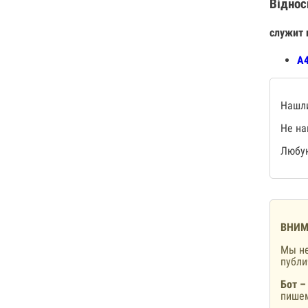
Віднос
служит 
А4
Нашли
Не на
Любую
ВНИМ
Мы не
публ
Бот –
пишем