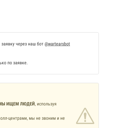
 заявку через наш бот
@wartearsbot
ко по заявке.
МЫ ИЩЕМ ЛЮДЕЙ
, используя
олл-центрами, мы не звоним и не