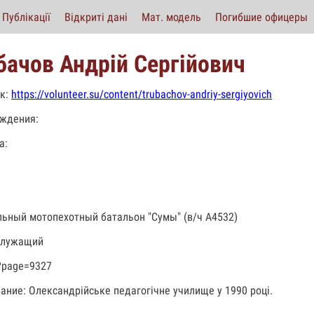
Публікації
Відкриті дані
Мат. модель
Погибшие офицеры
бачов Андрій Сергійович
к:
https://volunteer.su/content/trubachov-andriy-sergiyovich
ждения:
а:
льный мотопехотный батальон "Сумы" (в/ч А4532)
служащий
?page=9327
ание: Олександрійське педагогічне училище у 1990 році.