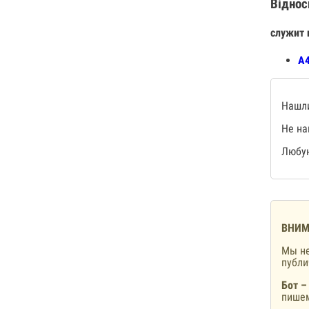
Віднос
служит 
А4
Нашли
Не на
Любую
ВНИМ
Мы не
публ
Бот –
пишем