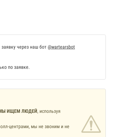
 заявку через наш бот
@wartearsbot
ко по заявке.
МЫ ИЩЕМ ЛЮДЕЙ
, используя
олл-центрами, мы не звоним и не