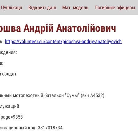
Публікації
Відкриті дані
Мат. модель
Погибшие офицеры
ошва Андрій Анатолійович
к:
https://volunteer.su/content/pidoshva-andriy-anatoliyovich
ждения:
а:
 солдат
льный мотопехотный батальон "Сумы" (в/ч А4532)
служащий
?page=9358
икационный код: 3317018734.