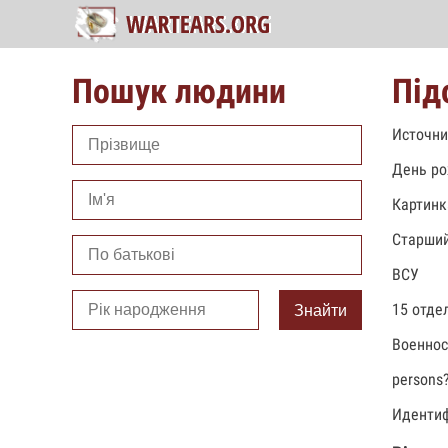
Пошук людини
Під
Источни
День ро
Картинк
Старший
ВСУ
15 отде
Знайти
Военно
persons
Идентиф