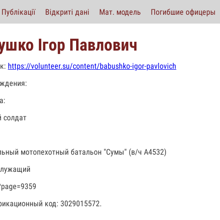
Публікації
Відкриті дані
Мат. модель
Погибшие офицеры
ушко Ігор Павлович
к:
https://volunteer.su/content/babushko-igor-pavlovich
ждения:
а:
 солдат
льный мотопехотный батальон "Сумы" (в/ч А4532)
служащий
?page=9359
икационный код: 3029015572.