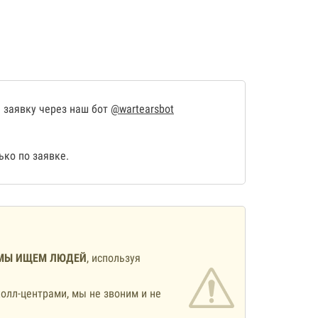
 заявку через наш бот
@wartearsbot
ко по заявке.
МЫ ИЩЕМ ЛЮДЕЙ
, используя
олл-центрами, мы не звоним и не