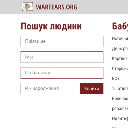
Пошук людини
Баб
Источни
День ро
Картинк
Старший
ВСУ
15 отде
Знайти
Военно
persons
Идентиф