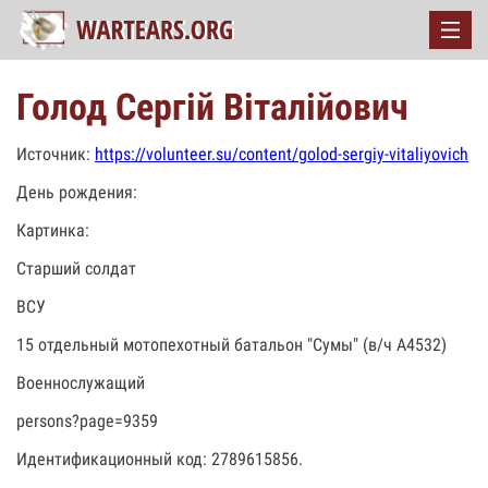
Голод Сергій Віталійович
Источник:
https://volunteer.su/content/golod-sergiy-vitaliyovich
День рождения:
Картинка:
Старший солдат
ВСУ
15 отдельный мотопехотный батальон "Сумы" (в/ч А4532)
Военнослужащий
persons?page=9359
Идентификационный код: 2789615856.