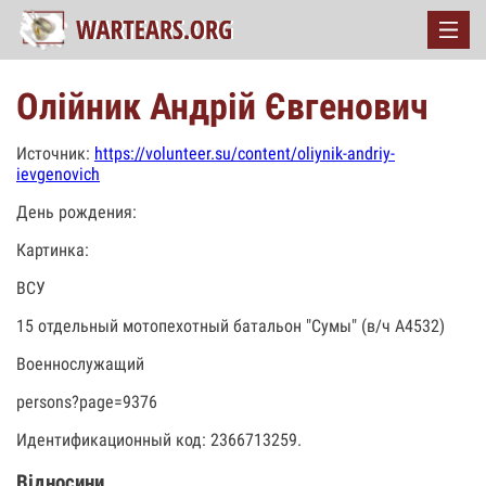
Олійник Андрій Євгенович
Источник:
https://volunteer.su/content/oliynik-andriy-
ievgenovich
День рождения:
Картинка:
ВСУ
15 отдельный мотопехотный батальон "Сумы" (в/ч А4532)
Военнослужащий
persons?page=9376
Идентификационный код: 2366713259.
Відносини