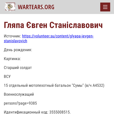
Гляпа Євген Станіславович
Источник:
https://volunteer.su/content/glyapa-ievgen-
stanislavovich
День рождения:
Картинка:
Старший солдат
ВСУ
15 отдельный мотопехотный батальон "Сумы" (в/ч А4532)
Военнослужащий
persons?page=9385
Идентификационный код: 3555008515.