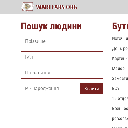
Пошук людини
Бут
Источни
День ро
Картинк
Майор
Замести
ВСУ
Знайти
15 отде
Военно
persons