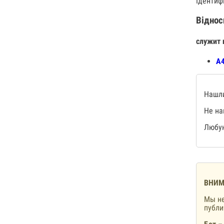
Iдентиф
Віднос
служит 
А4
Нашли
Не на
Любую
ВНИМ
Мы не
публ