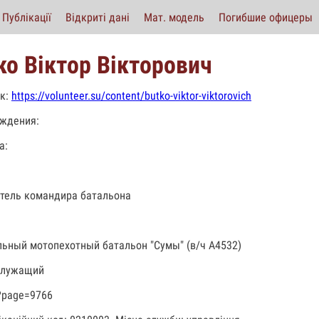
Публікації
Відкриті дані
Мат. модель
Погибшие офицеры
ко Віктор Вікторович
к:
https://volunteer.su/content/butko-viktor-viktorovich
ждения:
а:
тель командира батальона
льный мотопехотный батальон "Сумы" (в/ч А4532)
служащий
?page=9766