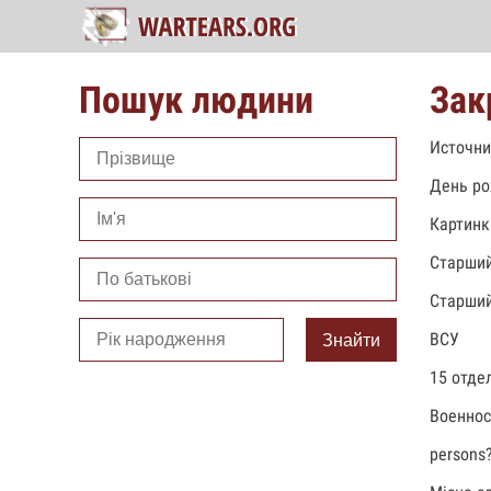
Пошук людини
Зак
Источни
День ро
Картинк
Старший
Старший
ВСУ
Знайти
15 отде
Военно
persons