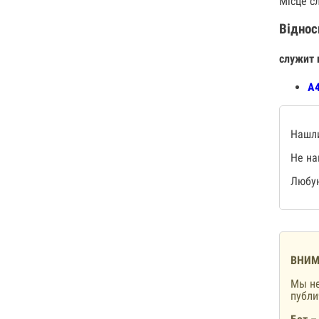
Місце с
Віднос
служит 
А4
Нашли
Не на
Любую
ВНИМ
Мы не
публ