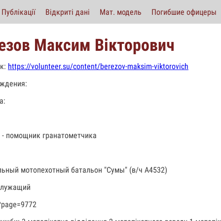
Публікації
Відкриті дані
Мат. модель
Погибшие офицеры
езов Максим Вікторович
к:
https://volunteer.su/content/berezov-maksim-viktorovich
ждения:
а:
 - помощник гранатометчика
льный мотопехотный батальон "Сумы" (в/ч А4532)
служащий
?page=9772