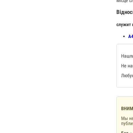
Місце с
Віднос
служит 
А4
Нашли
Не на
Любую
ВНИМ
Мы не
публ