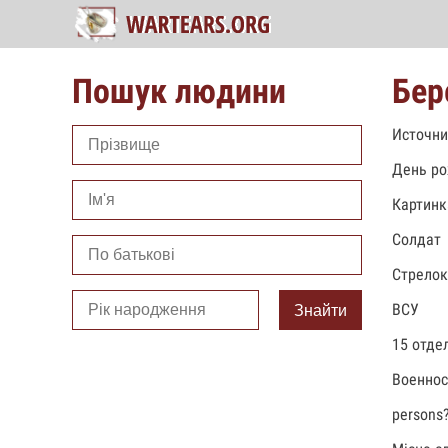
Пошук людини
Бер
Источни
День ро
Картинк
Солдат
Стрелок
ВСУ
Знайти
15 отде
Военно
persons