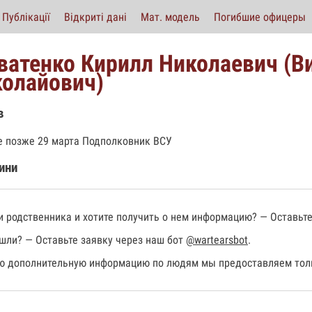
Публікації
Відкриті дані
Мат. модель
Погибшие офицеры
ватенко Кирилл Николаевич (В
олайович)
в
е позже 29 марта Подполковник ВСУ
ини
 родственника и хотите получить о нем информацию? — Оставьте
шли? — Оставьте заявку через наш бот
@wartearsbot
.
 дополнительную информацию по людям мы предоставляем толь