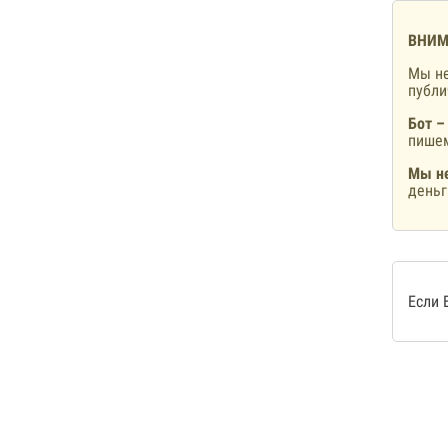
ВНИМ
Мы не
публ
Бот –
пишем
Мы не
деньг
Если 