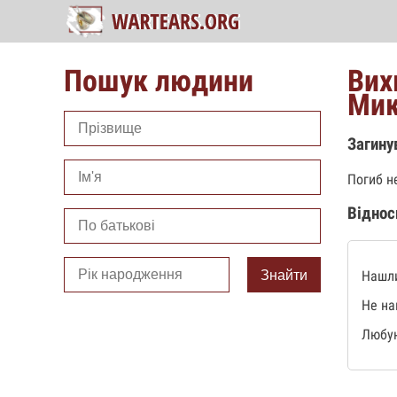
Пошук людини
Вих
Мик
Загину
Погиб н
Віднос
Знайти
Нашли
Не на
Любую