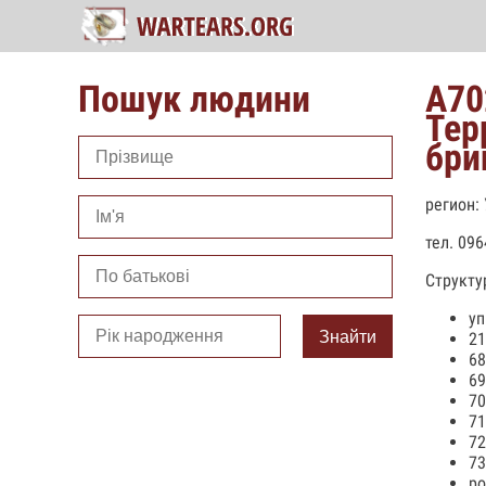
Пошук людини
А70
Тер
бри
регион:
тел. 09
Структу
уп
Знайти
21
68
69
70
71
72
73
ро