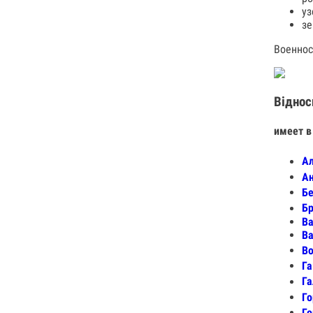
уз
зе
Военнос
Віднос
имеет в
Ал
Ан
Бе
Бр
Ва
Ва
Во
Га
Га
Го
Го