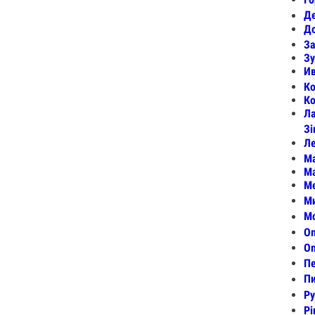
Де
До
За
Зу
Ив
Ко
Ко
Ла
Зі
Ле
М
Ма
Ме
Ми
Мо
Оп
Оп
Пе
Пи
Ру
Рі