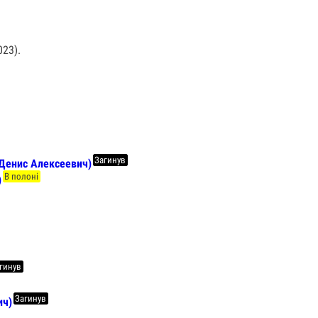
23).
Загинув
Денис Алексеевич)
В полоні
)
гинув
Загинув
ич)