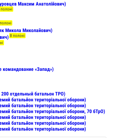
уровцев Максим Анатолійович)
 полоні
 полоні
як Микола Миколайович)
В полоні
вич)
ні
ое командование «Запад»)
, 200 отдельный батальон ТРО)
емий батальйон територіальної оборони)
емий батальйон територіальної оборони)
емий батальйон територіальної оборони, 70 бТрО)
емий батальйон територіальної оборони)
емий батальйон територіальної оборони)
емий батальйон територіальної оборони)