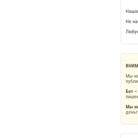
Нашли
Не на
Любую
ВНИМ
Мы не
публ
Бот –
пишем
Мы не
деньг