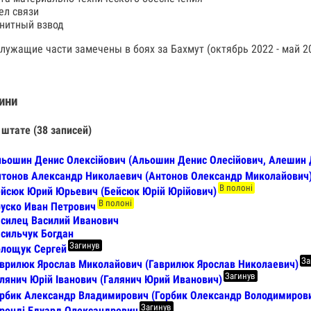
ел связи
нитный взвод
лужащие части замечены в боях за Бахмут (октябрь 2022 - май 20
ини
 штате (38 записей)
ьошин Денис Олексійович (Альошин Денис Олесійович, Алешин 
тонов Александр Николаевич (Антонов Олександр Миколайович
В полоні
йсюк Юрий Юрьевич (Бейсюк Юрій Юрійович)
В полоні
уско Иван Петрович
силец Василий Иванович
сильчук Богдан
Загинув
лощук Сергей
За
врилюк Ярослав Миколайович (Гаврилюк Ярослав Николаевич)
Загинув
лянич Юрій Іванович (Галянич Юрий Иванович)
рбик Александр Владимирович (Горбик Олександр Володимиров
Загинув
ронді Едуард Олександрович