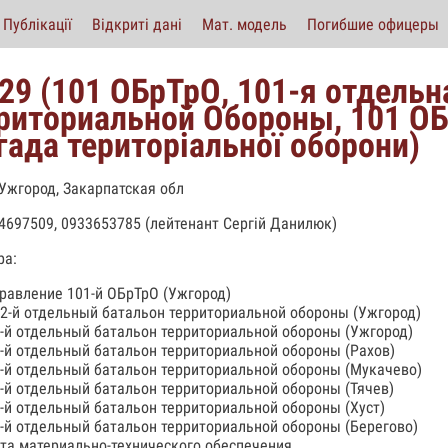
Публікації
Відкриті дані
Мат. модель
Погибшие офицеры
29 (101 ОБрТрО, 101-я отдельн
риториальной Обороны, 101 ОБ
гада територіальної оборони)
 Ужгород, Закарпатская обл
64697509, 0933653785 (лейтенант Сергій Данилюк)
ра:
равление 101-й ОБрТрО (Ужгород)
2-й отдельный батальон территориальной обороны (Ужгород)
-й отдельный батальон территориальной обороны (Ужгород)
-й отдельный батальон территориальной обороны (Рахов)
-й отдельный батальон территориальной обороны (Мукачево)
-й отдельный батальон территориальной обороны (Тячев)
-й отдельный батальон территориальной обороны (Хуст)
-й отдельный батальон территориальной обороны (Берегово)
та материально-технического обеспечения