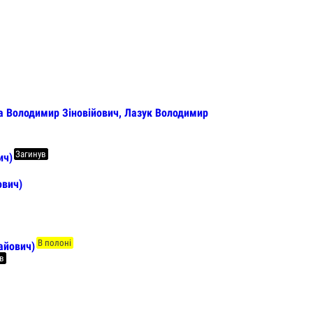
а Володимир Зіновійович, Лазук Володимир
Загинув
ич)
вич)
В полоні
айович)
ув