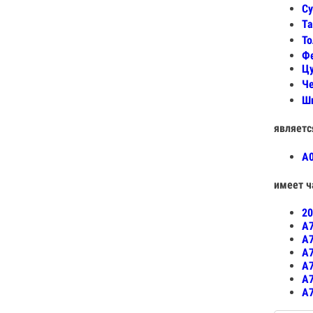
Су
Та
То
Ф
Цу
Че
Ши
являетс
А0
имеет ч
20
А7
А7
А7
А7
А7
А7