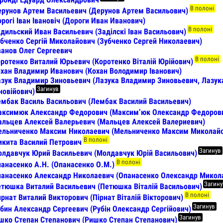
В полоні
рунов Артем Васильевич (Дерунов Артем Васильович)
рогі Іван Івановіч (Дороги Иван Иванович)
В полоні
дильский Иван Васильевич (Заділскі Іван Васильович)
бченко Сергій Миколайович (Зубченко Сергей Николаевич)
анов Олег Сергеевич
В полоні
ротенко Виталий Юрьевич (Коротенко Віталій Юрійович)
хан Владимир Иванович (Кохан Володимир Іванович)
зук Владимир Зиновьевич (Лазука Владимир Зиновьевич, Лазук
Загинув
новійович)
мбак Василь Васильович (Лембак Василий Васильевич)
аксимюк Александр Федорович (Максим’юк Олександр Федоров
льцев Алексей Валерьевич (Мальцев Алексей Валериевич)
льниченко Максим Николаевич (Мельниченко Максим Миколайо
В полоні
кита Василий Петрович
Загинув
лдавчук Юрий Васильевич (Молдавчук Юрій Васильович)
В полоні
анасенко А.Н. (Опанасенко О.М.)
анасенко Александр Николаевич (Опанасенко Олександр Микол
Загин
тюшка Виталий Васильевич (Петюшка Вiталiй Васильович)
В полоні
рнат Виталий Викторович (Пірнат Віталій Вікторович)
Загинув
бин Александр Сергеевич (Рубін Олександр Сергійович)
Загинув
шко Степан Степанович (Ришко Степан Степанович)