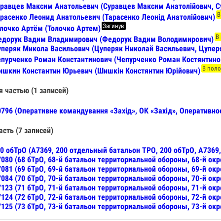
равцев Максим Анатольевич (Суравцев Максим Анатолійович, С
В
расенко Леонид Анатольевич (Тарасенко Леонід Анатолійович)
Загинув
лочко Артём (Толочко Артем)
В
едорук Вадим Владимирович (Федорук Вадим Володимирович)
перяк Микола Васильович (Цуперяк Николай Васильевич, Цупер
пурченко Роман Константинович (Чепурченко Роман Костянтино
В поло
шкин Константин Юрьевич (Шишкін Констянтин Юрійович)
я частью (1 записей)
796 (Оперативне командування «Захід», ОК «Захід», Оперативн
асть (7 записей)
0 обТрО (А7369, 200 отдельный батальон ТРО, 200 обТрО, А7369
080 (68 бТрО, 68-й батальон территориальной обороны, 68-й окр
081 (69 бТрО, 69-й батальон территориальной обороны, 69-й окр
084 (70 бТрО, 70-й батальон территориальной обороны, 70-й окр
123 (71 бТрО, 71-й батальон территориальной обороны, 71-й окр
124 (72 бТрО, 72-й батальон территориальной обороны, 72-й окр
125 (73 бТрО, 73-й батальон территориальной обороны, 73-й окр