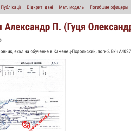
Публікації
Відкриті дані
Мат. модель
Погибшие офицеры
я Александр П. (Гуця Олександр
в
овник, ехал на обучение в Каменец-Подольский, погиб. В/ч А4027