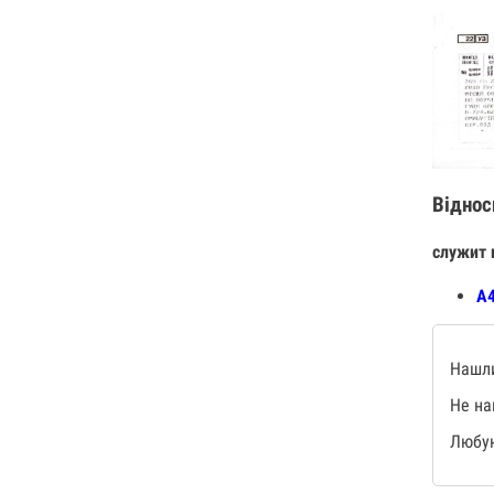
Віднос
служит 
А4
Нашли
Не на
Любую