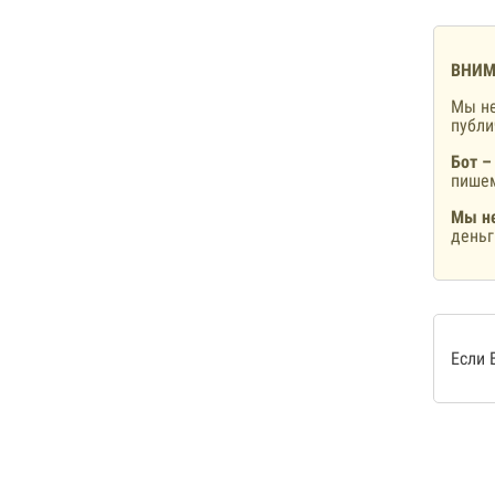
ВНИМ
Мы не
публ
Бот –
пишем
Мы не
деньг
Если 