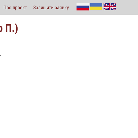
Про проект
Залишити заявку
 П.)
.