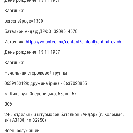
День рождения: 15.11.1987
Картинка:
persons?page=1300
Батальон Айдар; ДРФО: 3209514578
Источник:
https://volunteer.su/content/shilo-illya-dmitrovich
День рождения: 15.11.1987
Картинка:
Начальник сторожевой группы
0639953129; дружина ірина - 0637023855
м. Київ, вул. Зверенецька, 65, кв. 57
ВСУ
24-й отдельный штурмовой батальон «Айда́р» (г. Коломыя,
в/ч А3488, пп В2950)
Военнослужащий