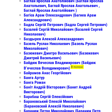
Баглай Ярослав Анатолійович (Баглай Ярослав
Анатольевич, Баглай Ярослав Анатольевич ,
Баглай Ярослав Анатолійович )
Багієв Арам Олександрович (Багиев Арам
Александрович)
Бадла Сергій Петрович (Бадла Сергей Петрович)
Базалей Сергій Миколайович (Базалей Сергей
Николаевич)
Баздырев Алексей Александрович
Базель Руслан Николаевич (Базель Руслан
Миколайович)
Базюкевич Дмитро Васильович (Базюкевич
Дмитрий Васильевич)
Байдюк Вячеслав Владимирович (Байдюк
В полоні
Вʼячеслав Володимирович)
Байрамов Анас Георгійович
Банга Артур
Банга Роман
Баніт Андрій Вікторович (Банит Андрей
Викторович)
Барабаш Сергій Олексійович
Барановський Олексій Миколайович
(Барановский Алексій Николаевич)
Баранюк Петро Миколайович (Баранюк Петр