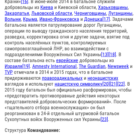
Країни»
[16]
. В июне-июле 2014 в батальоне служили
добровольцы из
Киева
и Киевской области,
Харьковщины
,
Закарпатья
,
Львовской области
,
Черниговщины
,
Луганщины
,
Волыни
,
Крыма
,
Ивано-Франковска
и
Донецка
[17]
. Задачами
батальона является патрулирование дорог Луганщины,
операции по выводу гражданского населения территорий,
разведка, корректировка огня и другие задачи, взятие под
контроль населённых пунктов, контролируемых
самопровозглашённой ЛНР, во взаимодействии с
подразделениями Вооружённых Сил Украины
[13]
[18]
. В
составе батальона есть
еврейские
добровольцы из
Израиля
[19]
.
Amnesty International
,
The Guardian
,
Newsweek
и
TVP
отмечали в 2014 и 2015 годах, что в батальоне
придерживаются
праворадикальных
и
неонацистских
взглядов и используют
нацистскую символику
[20]
[21]
[22]
. В
2015 году батальон был официально расформирован, чтобы
«предотвратить противоправные действия некоторых
представителей добровольческих формирований». После
«тщательного отбора военнослужащих» он был
реорганизован в 24-й отдельный штурмовой батальон
Сухопутных войск Вооруженных сил Украины
[23]
.
Структура
Командование: