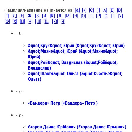
Фамилия/название начинается на:
[&]
[«]
[Є]
[І]
[А]
[Б]
[В]
[Г]
[Д]
[Е]
[Ж]
[З]
[И]
[К]
[Л]
[М]
[Н]
[О]
[П]
[Р]
[С]
[Т]
[У]
[Ф]
[Х]
[Ц]
[Ч]
[Ш]
[Щ]
[Ю]
[Я]
- & -
&quot;Крук&quot; Юрий (&quot;Крук&quot; Юрий)
&quot;Махно&quot; Юрий (&quot;Махно&quot;
Юрий)
&quot;Рой&quot; Владислав (&quot;Рой&quot;
Владислав)
&quot;Щастя&quot; Ольга (&quot;Счастье&quot;
Ольга)
- « -
«Бандера» Петр («Бандера» Петр )
- Є -
Єгоров Денис Юрійович (Егоров Денис Юрьевич)