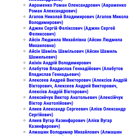
Авраменко Роман Олександрович (Авраменко
Роман Александрович)
Агапов Николай Владимирович (Агапов Микола
Володимирович)
Аджян Сергій Феліксович (Аджян Сергей
Феликсович)
Айсін Людмила Михайлівна (Айсин Людмила
Михаиловна)
Айсін Шаміль Шамільович (Айсин Шамиль
Шамильевич)
Акінін Андрій Володимирович
Алабутов Владислав Геннадійович (Алабутов
Владислав Геннадьевич)
Алексеев Андрей Викторович (Алексієв Андрій
Вікторович, Алексеев Андрей Викторович,
Алексієв Андрій Вікторович)
Алексийчук Виктор Анатольевич (Алексійчук
Віктор Анатолійович)
Алиев Александр Сергеевич (Алієв Олександр
Сергійович)
Алиев Вугар Казинфарович (Алієв Вугар
Казинфарович)
Алмашин Володимир Михайлович (Алмашин