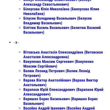
Александр Севостьянович)
Білоусова Юлія Миколаївна (Билоусова Юлия
НиколаЕвна)
Білусяк Володимир Васильович (Белусяк
Владимир Васильевич)
Білітюк Василь Васильович (Белитюк Василий
Васильевич)
- В -
Вiтовська Анастасiя Олександрiвна (Витовская
Анастасия Александровна)
Вакуленко Максим Сергеевич (Вакуленко
Максим Сергійович)
Валюк Леонид Петрович (Валюк Леонід
Петрович)
Варава Віктор Анатолійович (Варава Виктор
Анатольевич)
Варапаєв Юрій Олександрович (Варапаев Юрий
Александрович)
Варишко Борис Васильович (Варишко Борис
Васильевич)
Васейко Андрій Іванович (Васейко Андрей