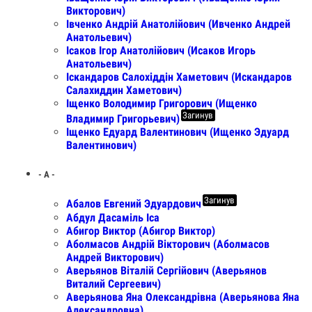
Викторович)
Івченко Андрій Анатолійович (Ивченко Андрей
Анатольевич)
Ісаков Ігор Анатолійович (Исаков Игорь
Анатольевич)
Іскандаров Салохіддін Хаметович (Искандаров
Салахиддин Хаметович)
Іщенко Володимир Григорович (Ищенко
Загинув
Владимир Григорьевич)
Іщенко Едуард Валентинович (Ищенко Эдуард
Валентинович)
- А -
Загинув
Абалов Евгений Эдуардович
Абдул Дасаміль Іса
Абигор Виктор (Абигор Виктор)
Аболмасов Андрій Вікторович (Аболмасов
Андрей Викторович)
Аверьянов Віталій Сергійович (Аверьянов
Виталий Сергеевич)
Аверьянова Яна Олександрівна (Аверьянова Яна
Александровна)