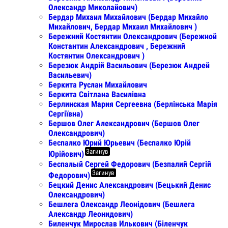
Олександр Миколайович)
Бердар Михаил Михайлович (Бердар Михайло
Михайлович, Бердар Михаил Михайлович )
Бережний Костянтин Олександрович (Бережной
Константин Александрович , Бережний
Костянтин Олександрович )
Березюк Андрій Васильович (Березюк Андрей
Васильевич)
Беркита Руслан Михайлович
Беркита Світлана Василівна
Берлинская Мария Сергеевна (Берлінська Марія
Сергіївна)
Бершов Олег Александрович (Бершов Олег
Олександрович)
Беспалко Юрий Юрьевич (Беспалко Юрій
Загинув
Юрійович)
Беспалый Сергей Федорович (Безпалий Сергій
Загинув
Федорович)
Бецкий Денис Александрович (Бецький Денис
Олександрович)
Бешлега Олександр Леонідович (Бешлега
Александр Леонидович)
Биленчук Мирослав Илькович (Біленчук