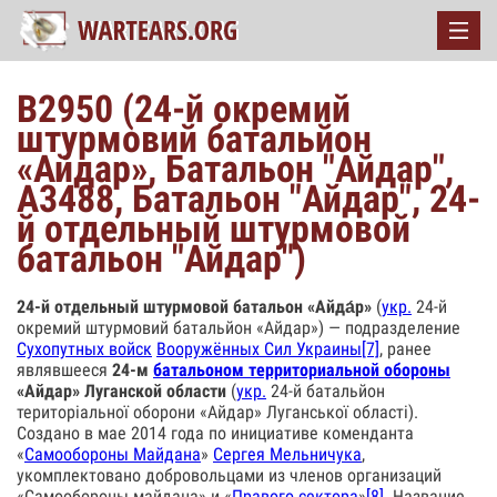
В2950 (24-й окремий
штурмовий батальйон
«Айдар», Батальон "Айдар",
А3488, Батальон "Айдар", 24-
й отдельный штурмовой
батальон "Айдар")
24-й отдельный штурмовой батальон «Айда́р»
(
укр.
24-й
окремий штурмовий батальйон «Айдар») — подразделение
Сухопутных войск
Вооружённых Сил Украины
[7]
, ранее
являвшееся
24-м
батальоном территориальной обороны
«Айдар» Луганской области
(
укр.
24-й батальйон
територіальної оборони «Айдар» Луганської області).
Создано в мае 2014 года по инициативе коменданта
«
Самообороны Майдана
»
Сергея Мельничука
,
укомплектовано добровольцами из членов организаций
«Самообороны майдана» и «
Правого сектора
»
[8]
. Название