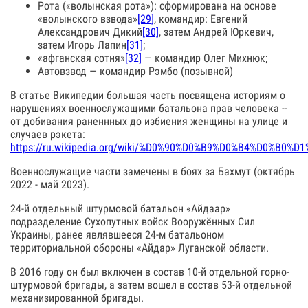
Рота («волынская рота»): сформирована на основе
«волынского взвода»
[29]
, командир: Евгений
Александрович Дикий
[30]
, затем Андрей Юркевич,
затем Игорь Лапин
[31]
;
«афганская сотня»
[32]
— командир Олег Михнюк;
Автовзвод — командир Рэмбо (позывной)
В статье Википедии большая часть посвящена историям о
нарушениях военнослужащими батальона прав человека --
от добивания раненнных до избиения женщины на улице и
случаев рэкета:
https://ru.wikipedia.org/wiki/%D0%90%D0%B9%D0%B4%D
Военнослужащие части замечены в боях за Бахмут (октябрь
2022 - май 2023).
24-й отдельный штурмовой батальон «Айдаар»
подразделение Сухопутных войск Вооружённых Сил
Украины, ранее являвшееся 24-м батальоном
территориальной обороны «Айдар» Луганской области.
В 2016 году он был включен в состав 10-й отдельной горно-
штурмовой бригады, а затем вошел в состав 53-й отдельной
механизированной бригады.