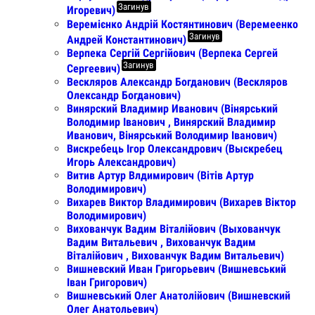
Загинув
Игоревич)
Веремієнко Андрій Костянтинович (Веремеенко
Загинув
Андрей Константинович)
Верпека Сергій Сергійович (Верпека Сергей
Загинув
Сергеевич)
Вескляров Александр Богданович (Вескляров
Олександр Богданович)
Винярский Владимир Иванович (Вінярський
Володимир Іванович , Винярский Владимир
Иванович, Вінярський Володимир Іванович)
Вискребець Ігор Олександрович (Выскребец
Игорь Александрович)
Витив Артур Влдимирович (Вітів Артур
Володимирович)
Вихарев Виктор Владимирович (Вихарев Віктор
Володимирович)
Вихованчук Вадим Віталійович (Выхованчук
Вадим Витальевич , Вихованчук Вадим
Віталійович , Вихованчук Вадим Витальевич)
Вишневский Иван Григорьевич (Вишневський
Іван Григорович)
Вишневський Олег Анатолійович (Вишневский
Олег Анатольевич)