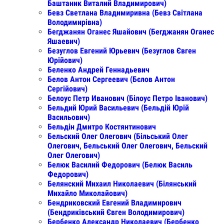
Баштаник Виталий Владимирович)
Бевз Светлана Владимиривна (Бевз Світлана
Володимирівна)
Бегджанян Оганес Яшайович (Бегджанян Оганес
Яшаевич)
Безуглов Евгений Юрьевич (Безуглов Євген
Юрійович)
Беленко Андрей Геннадьевич
Белов Антон Сергеевич (Бєлов Антон
Сергійович)
Белоус Петр Иванович (Білоус Петро Іванович)
Бельдий Юрий Васильевич (Бельдій Юрій
Васильович)
Бельдін Дмитро Костянтинович
Бельский Олег Олегович (Більський Олег
Олегович, Бельський Олег Олегович, Бeльский
Олег Олегович)
Белюк Василий Федорович (Белюк Василь
Федорович)
Белянский Михаил Николаевич (Білянський
Михайло Миколайович)
Бендриковский Евгений Владимирович
(Бендриківський Євген Володимирович)
Бербенко Александр Николаевич (Бербенко