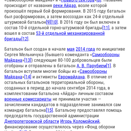
происходит от названия
реки Айдар
, возле которой
произошёл первый бой формирования. В 2015 году батальон
был расформирован, а затем воссоздан как 24-й отдельный
штурмовой батальон
[9]
[10]
. В 2016 году он был включен в
состав 10-й отдельной горно-штурмовой бригады
[11]
, а затем
вошел в состав
53-й отдельной механизированной
бригады
[12]
.
Батальон был создан в начале
мая
2014 года
по инициативе
Сергея Мельничука (бывшего коменданта «
Самообороны
Майдана
»
[13]
) следующие 80-100 добровольцев были
отобраны и отправлены в батальон
А. В. Парубием
[1]
. В
батальон вступили многие бойцы из «
Самообороны
Майдана
»
[14]
и активисты
Евромайдана
. В отличие от
остальных батальонов территориальной обороны,
созданных в период до начала сентября 2014 года, в
комплектовании батальона «Айдар» личным составом
военные комиссариаты
не принимали участия —
зачислением кандидатов в подразделение занимался сам
командир батальона
[15]
. Батальону предоставлял помощь
председатель государственной администрации
Днепропетровской области
Игорь Коломойский
,
финансирование осуществлялось через «Фонд оборони