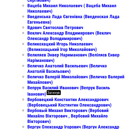
Сергійович)
Вацеба Михаил Николаевич ( Вацеба Михаил
Николаевич)
Введенська Лада Євгенівна (Введенская Лада
Евгеньевна)
Вдович Святослав Петрович
Веклич Александр Владимирович (Веклич
Олександр Володимирович)
Великохацкий Игорь Николаевич
(Великохацький Ігор Миколайович)
Велиляев Энвер Нариманович (Веліляєв Енвер
Наріманович)
Величко Анатолий Васильевич (Величко
Анатолій Васильович)
Величко Валерій Миколайович (Величко Валерий
Михайлович)
Вепрук Василий Иванович (Вепрук Василь
Загинув
Iванович)
Вербовецкий Константин Александрович
(Вербовецький Костянтин Олександрович)
Вербовый Михаил Викторович (Вербовий
Михайло Вікторович , Вербовий Михайло
Вікторович)
Вергун Олександр Ігорович (Вергун Александр