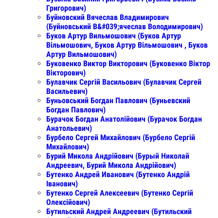
Григорович)
Буйновский Вячеслав Владимирович
(Буйновський В&#039;ячеслав Володимирович)
Буков Артур Вильмошович (Буков Артур
Вільмошович, Буков Артур Вільмошович , Буков
Артур Вильмошович)
Буковенко Виктор Викторович (Буковенко Віктор
Вікторович)
Булавчик Сергій Васильович (Булавчик Сергей
Васильевич)
Буньовський Богдан Павлович (Буньевский
Богдан Павлович)
Бурачок Богдан Анатолійович (Бурачок Богдан
Анатольевич)
Бурбело Сергей Михайлович (Бурбело Сергій
Михайлович)
Бурий Микола Андрійович (Бурый Николай
Андреевич, Бурий Микола Андрійович)
Бутенко Андрей Иванович (Бутенко Андрій
Іванович)
Бутенко Сергей Алексеевич (Бутенко Сергій
Олексійович)
Бутильский Андрей Андреевич (Бутильский