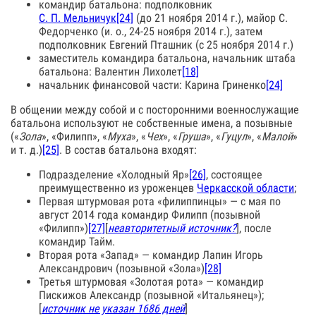
командир батальона: подполковник
С. П. Мельничук
[24]
(до 21 ноября 2014 г.), майор С.
Федорченко (и. о., 24-25 ноября 2014 г.), затем
подполковник Евгений Пташник (с 25 ноября 2014 г.)
заместитель командира батальона, начальник штаба
батальона: Валентин Лихолет
[18]
начальник финансовой части: Карина Гриненко
[24]
В общении между собой и с посторонними военнослужащие
батальона используют не собственные имена, а позывные
(«
Зола
», «Филипп», «
Муха
», «
Чех
», «
Груша
», «
Гуцул
», «
Малой
»
и т. д.)
[25]
. В состав батальона входят:
Подразделение «Холодный Яр»
[26]
, состоящее
преимущественно из уроженцев
Черкасской области
;
Первая штурмовая рота «филиппинцы» — с мая по
август 2014 года командир Филипп (позывной
«Филипп»)
[27]
[
неавторитетный источник?
], после
командир Тайм.
Вторая рота «Запад» — командир Лапин Игорь
Александрович (позывной «Зола»)
[28]
Третья штурмовая «Золотая рота» — командир
Пискижов Александр (позывной «Итальянец»);
[
источник не указан 1686 дней
]