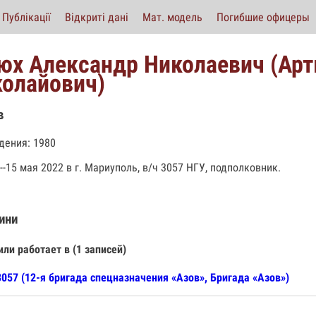
Публікації
Відкриті дані
Мат. модель
Погибшие офицеры
юх Александр Николаевич (Ар
олайович)
в
дения: 1980
--15 мая 2022 в г. Мариуполь, в/ч 3057 НГУ, подполковник.
ини
или работает в (1 записей)
057 (12-я бригада спецназначения «Азов», Бригада «Азов»)