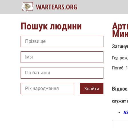
Пошук людини
Арт
Мик
Загину
Год рож
Погиб: 1
Віднос
Знайти
служит 
А3