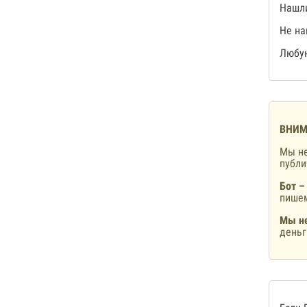
Нашли
Не на
Любую
ВНИМ
Мы не
публ
Бот –
пишем
Мы не
деньг