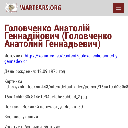
Головченко Анатолій
Геннадійович (Головченко
Анатолий Геннадьевич)
Источник:
https://volunteer.su/content/golovchenko-anatoliy-
gennadevich
День рождения: 12.09.1976 год
Картинка:
https://volunteer.su:443/sites/default/files/person/16aa1cbb23
16aa1cbb230c814e1e94befebe8ab0bd_2.jpg
Полтава, Великий переулок, д. 4а, кв. 80
Военнослужащий
Участие в боевых действиях