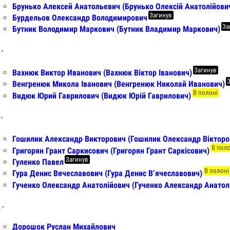
Брунько Алексей Анатольевич (Брунько Олексій Анатолійови
Загинув
Бурдельов Олександр Володимирович
За
Бутник Володимир Маркович (Бутник Владимир Маркович)
 -
Загинув
Вахнюк Виктор Иванович (Вахнюк Віктор Іванович)
Венгренюк Микола Іванович (Венгренюк Николай Иванович)
В полоні
Видюк Юрий Гаврилович (Видюк Юрій Гаврилович)
 -
Гошилик Александр Викторович (Гошилик Олександр Вікторо
В пол
Григорян Грант Саркисович (Григорян Грант Саркісович)
Загинув
Гуленко Павел
В полоні
Гура Денис Вячеславович (Гура Денис Вʼячеславович)
Гученко Олександр Анатолійович (Гученко Александр Анатол
 -
Дорошок Руслан Михайлович