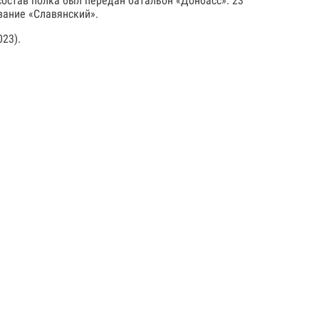
состав полка был передан батальон «Донбасс». 23
вание «Славянский».
23).