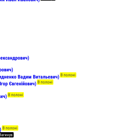
ександрович)
рович)
В полоні
Сидненко Вадим Витальевич)
В полоні
Ігор Євгенійович)
В полоні
ич)
В полоні
)
Загинув