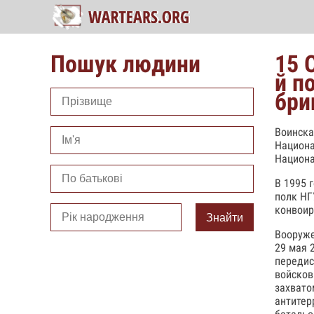
Пошук людини
15 
й п
бри
Воинска
Национа
Национа
В 1995 
полк НГ
конвоир
Знайти
Вооруже
29 мая 
передис
войсков
захвато
антитер