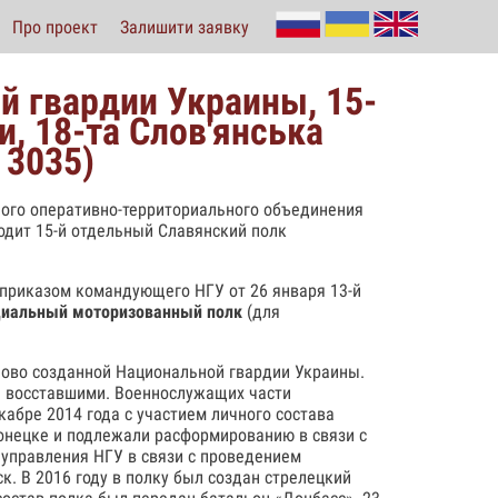
Про проект
Залишити заявку
й гвардии Украины, 15-
и, 18-та Слов'янська
 3035)
ного оперативно-территориального объединения
одит 15-й отдельный Славянский полк
и приказом командующего НГУ от 26 января 13-й
циальный моторизованный полк
(для
ново созданной Национальной гвардии Украины.
на восставшими. Военнослужащих части
абре 2014 года с участием личного состава
Донецке и подлежали расформированию в связи с
 управления НГУ в связи с проведением
к. В 2016 году в полку был создан стрелецкий