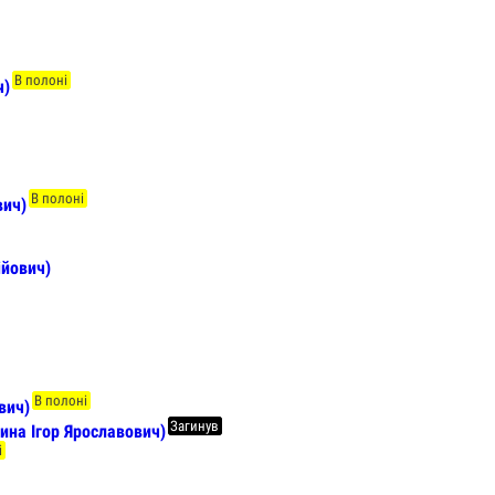
В полоні
ч)
В полоні
вич)
ійович)
В полоні
вич)
Загинув
на Ігор Ярославович)
і