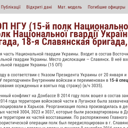
Публікації
Відкриті дані
Мат. модель
Погибшие офицеры
ОП НГУ (15-й полк Национально
олк Національної гвардії Україн
гада, 18-я Славянская бригада,
я часть Национальной гвардии Украины. Входит в состав Восточ
льной гвардии Украины. Место дислокации — Славянск. В неё вх
льной гвардии Украины (15 ОП)
году в соответствии с Указом Президента Украины от 20 января 
У переподчинен Внутренним войскам и переименован в
15-й спе
ования осужденных и взятых под стражу) (в/ч 3035).
нный конфликт на Донбассе В 2014 году полк вошел в состав за
2014 года территория войсковой части в Луганске была захваче
лоцировали в Харьков. Реорганизация полка производилась в дек
ых частей 3004, 3023 и 3037, которые были расквартированы в 
м территории их частей восставшими. По распоряжению Главного
рористической операции полк был передислоцирован в г. Славянс