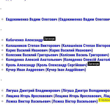
 -
Евдокименко Вадим Олегович (Євдокименко Вадим Олегови
 -
Загинув
Кабаченко Александр
Калашников Степан Викторович (Калашніков Степан Вікторо
Карих Василий Иванович (Карих Василий Иванович)
Колесник Василий Григорьевич (Колісник Василь Григорович)
Коляденко Алексей Анатольевич (Коляденко Олексій Анатол
Загинув
Кроль Александр (Кроль Олександр Сергійович)
Кучер Иван Андреевич (Кучер Іван Андрійович)
 -
Лигуша Дмитрий Владимирович (Лігуша Дмитро Володимиро
Лищина Игорь Ярославович (Лещина Игорь Ярославович, Ліщи
В полон
Ложка Виктор Васильевич (Ложка Віктор Васильович)