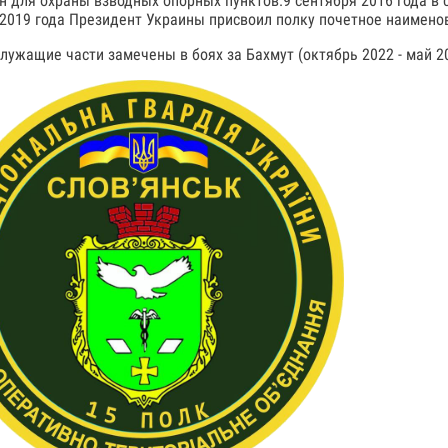
н для охраны взводных опорных пунктов.9 сентября 2016 года в 
 2019 года Президент Украины присвоил полку почетное наимено
лужащие части замечены в боях за Бахмут (октябрь 2022 - май 20