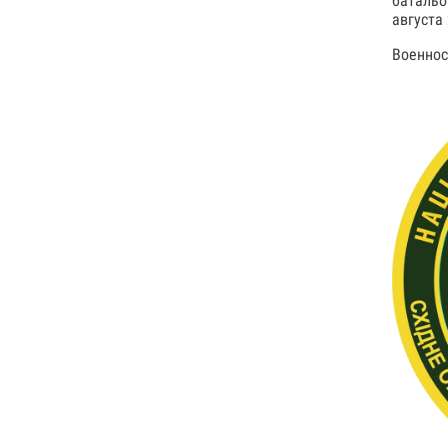
батальо
августа
Военнос