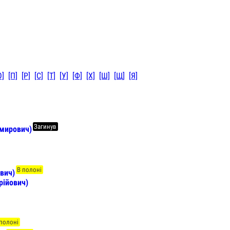
О]
[П]
[Р]
[С]
[Т]
[У]
[Ф]
[Х]
[Ш]
[Щ]
[Я]
Загинув
мирович)
В полоні
вич)
рійович)
 полоні