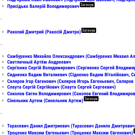
Загинув
Присідько Валерій Володимирович
 -
Загинув
Ракосий Дмитрий (Ракосій Дмитро)
 -
Самбуренко Михайло Олександрович (Самбуренко Михаил Ал
Светличный Артём Андреевич
Сергієнко Сергій Володимирович (Сергиенко Сергей Владими
Сидненко Вадим Виталиевич (Сідненко Вадим Віталійович, 
Скляров Ігор Євгенович (Скляров Игорь Евгеньевич, Скляров 
Слаута Сергій Сергійович (Слаута Сергей Сергеевич)
Соколов Євген Володимирович (Соколов Евгений Владимиров
Загинув
Сінельник Артем (Синельник Артем)
 -
Тарасевич Данил Дмитриевич (Тарасевич Данило Дмитрович
Троценко Максим Евгеньевич (Троценко Максим Євгенович)