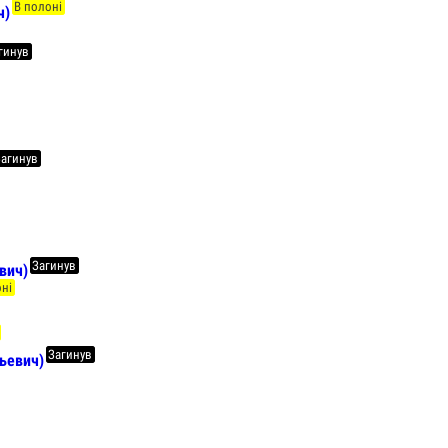
В полоні
ч)
гинув
Загинув
Загинув
вич)
оні
Загинув
ьевич)