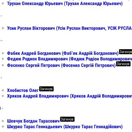
Трухан Олександр Юрьевич (Трухан Александр Юрьевич)
 -
Усик Руслан Вікторович (Усік Руслан Викторович, УСІК РУСЛА
 -
Загину
Фабяк Андрей Богданович (Фаб’як Андрій Богданович)
Федюк Родион Владимирович (Федюк Родіон Володимирович
Загинув
Фесенко Сергей Петрович (Фесенко Сергій Петрович)
 -
Загинув
Хлобистов Олег
Хряков Андрей Владимирович (Хряков Андрій Володимирови
Ш -
Загинув
Шевчук Богдан Тарасович
Шкурко Тарас Геннадьевич (Шкурко Тарас Геннадійович)