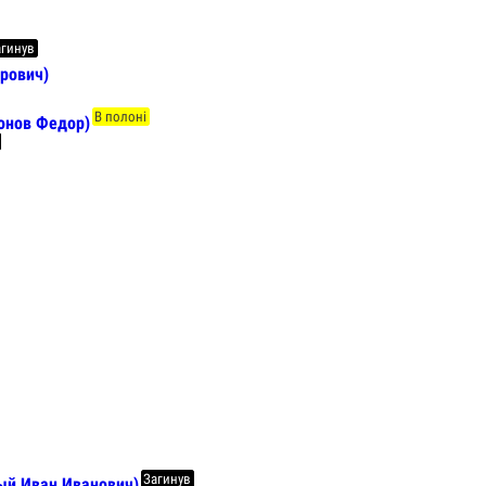
агинув
рович)
В полоні
онов Федор)
Загинув
ный Иван Иванович)