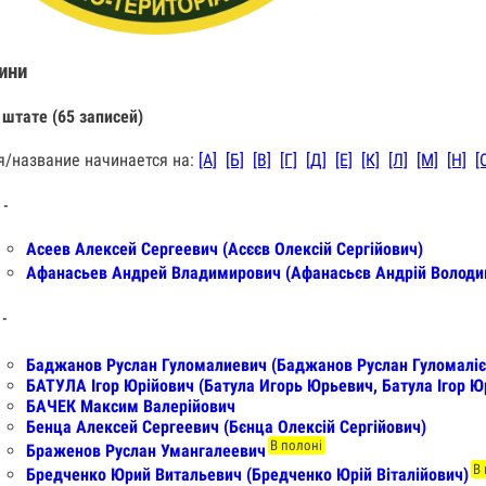
ини
 штате (65 записей)
/название начинается на:
[А]
[Б]
[В]
[Г]
[Д]
[Е]
[К]
[Л]
[М]
[Н]
[
 -
Асеев Алексей Сергеевич (Асєєв Олексій Сергійович)
Афанасьев Андрей Владимирович (Афанасьєв Андрій Володи
 -
Баджанов Руслан Гуломалиевич (Баджанов Руслан Гуломаліє
БАТУЛА Ігор Юрійович (Батула Игорь Юрьевич, Батула Ігор Ю
БАЧЕК Максим Валерійович
Бенца Алексей Сергеевич (Бєнца Олексій Сергійович)
В полоні
Браженов Руслан Умангалеевич
В
Бредченко Юрий Витальевич (Бредченко Юрій Віталійович)