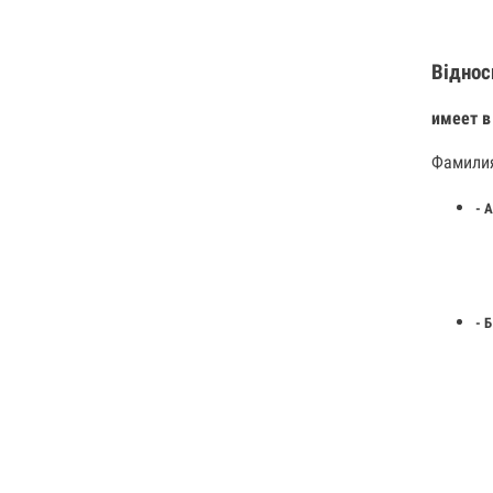
Віднос
имеет в
Фамилия
- А
- Б