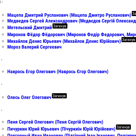
 -
З
Мацепа Дмитрий Русланович (Мацепа Дмитро Русланович)
Медведев Сергей Александрович (Мєдвєдєв Сергій Олександ
Загинув
Метельский Дмитрий
Миронов Фёдор Фёдорович (Миронов Федір Федорович, Мир
Загинув
Михайлов Денис Юрьевич (Михайлов Денис Юрійович)
Мороз Валерий Сергеевич
 -
Наврось Егор Олегович (Наврось Єгор Олегович)
 -
Загинув
Олесь Олег Олегович
 -
Пеня Сергей Олегович (Пеня Сергій Олегович)
Загинув
Пичуркин Юрий Юрьевич (Пiчуркиiн Юрій Юрійович)
Подгорный Иван Иванович (Підгірний Іван Іванович, Пидгир