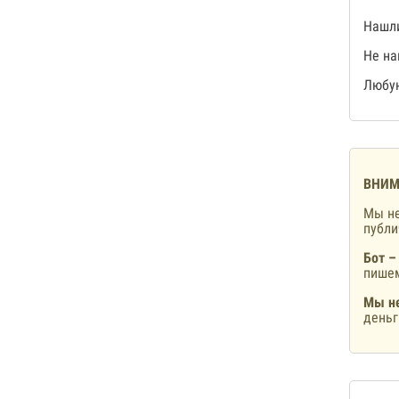
Нашли
Не на
Любую
ВНИМ
Мы не
публ
Бот –
пишем
Мы не
деньг