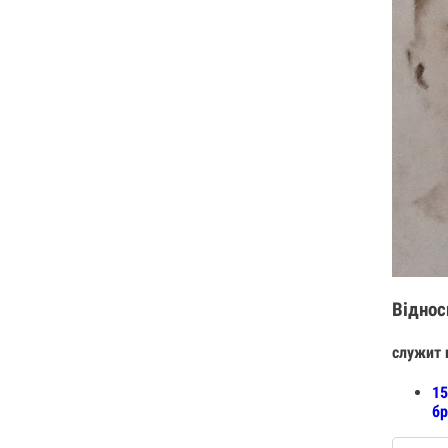
Віднос
служит 
15
бр