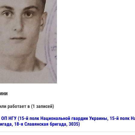
ини
или работает в (1 записей)
 ОП НГУ (15-й полк Национальной гвардии Украины, 15-й полк Нац
игада, 18-я Славянская бригада, 3035)