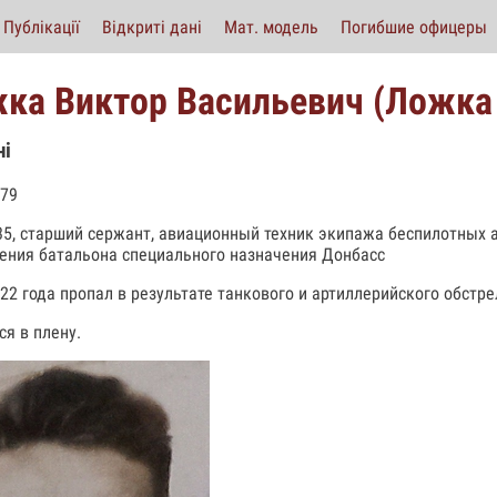
Публікації
Відкриті дані
Мат. модель
Погибшие офицеры
ка Виктор Васильевич (Ложка 
ні
979
35, старший сержант, авиационный техник экипажа беспилотных 
ения батальона специального назначения Донбасс
022 года пропал в результате танкового и артиллерийского обст
ся в плену.