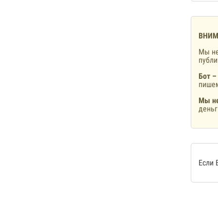
ВНИМ
Мы не
публ
Бот –
пишем
Мы не
деньг
Если 