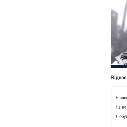
Віднос
Нашли
Не на
Любую