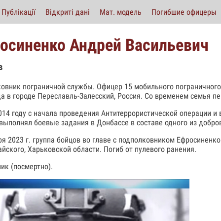
Публікації
Відкриті дані
Мат. модель
Погибшие офицеры
осиненко Андрей Васильевич
в
овник пограничной службы. Офицер 15 мобильного пограничного
да в городе Переславль-Залесский, Россия. Со временем семья пе
014 году с начала проведения Антитеррористической операции 
выполнял боевые задания в Донбассе в составе одного из добро
ря 2023 г. группа бойцов во главе с подполковником Ефросиненк
йского, Харьковской области. Погиб от пулевого ранения.
ик (посмертно).