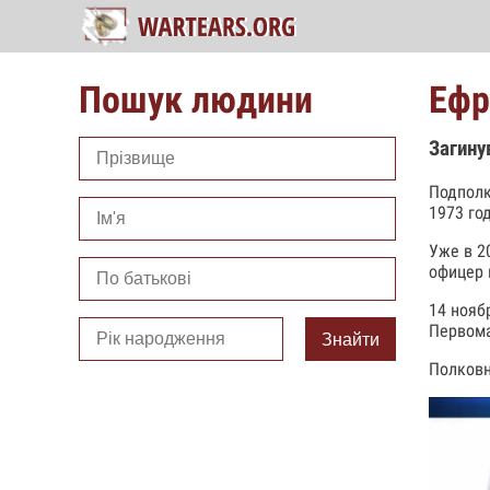
Пошук людини
Ефр
Загину
Подполк
1973 го
Уже в 2
офицер 
14 нояб
Первома
Знайти
Полковн