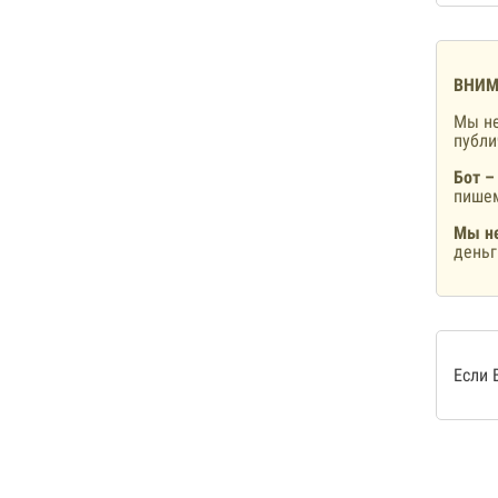
ВНИМ
Мы не
публ
Бот –
пишем
Мы не
деньг
Если 