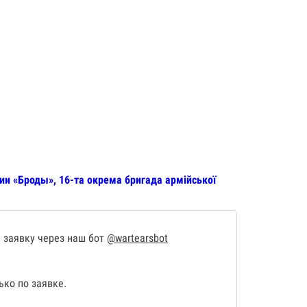
ии «Броды», 16-та окрема бригада армійської
 заявку через наш бот
@wartearsbot
ко по заявке.