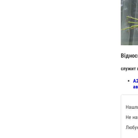
Віднос
служит 
А2
ав
Нашли
Не на
Любую