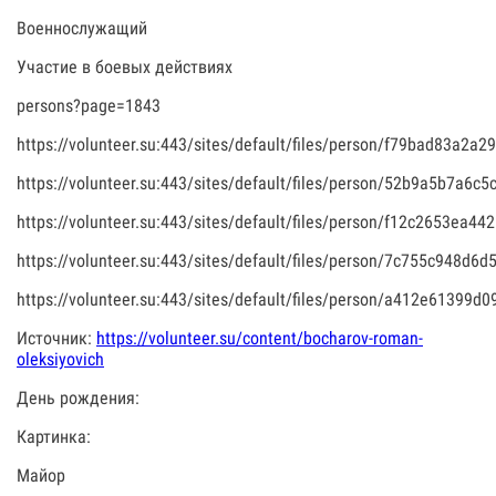
Военнослужащий
Участие в боевых действиях
persons?page=1843
https://volunteer.su:443/sites/default/files/person/f79bad83a2
https://volunteer.su:443/sites/default/files/person/52b9a5b7a6c
https://volunteer.su:443/sites/default/files/person/f12c2653ea4
https://volunteer.su:443/sites/default/files/person/7c755c948d
https://volunteer.su:443/sites/default/files/person/a412e61399
Источник:
https://volunteer.su/content/bocharov-roman-
oleksiyovich
День рождения:
Картинка:
Майор