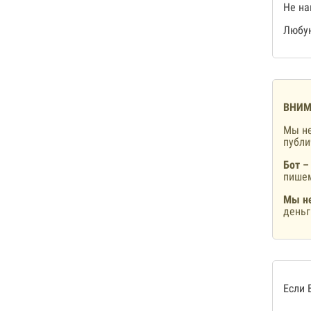
Не на
Любую
ВНИМ
Мы не
публ
Бот –
пишем
Мы не
деньг
Если 