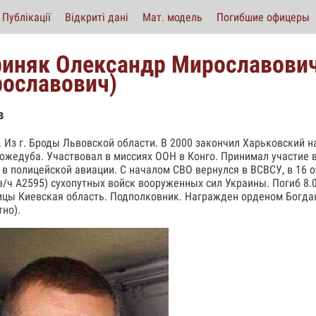
Публікації
Відкриті дані
Мат. модель
Погибшие офицеры
иняк Олександр Мирославович
ославович)
в
р. Из г. Броды Львовской области. В 2000 закончил Харьковский
ожедуба. Участвовал в миссиях ООН в Конго. Принимал участие 
 в полицейской авиации. С началом СВО вернулся в ВСВСУ, в 16 
в/ч А2595) сухопутных войск вооруженных сил Украины. Погиб 8.0
цы Киевская область. Подполковник. Награжден орденом Богдана
тно).