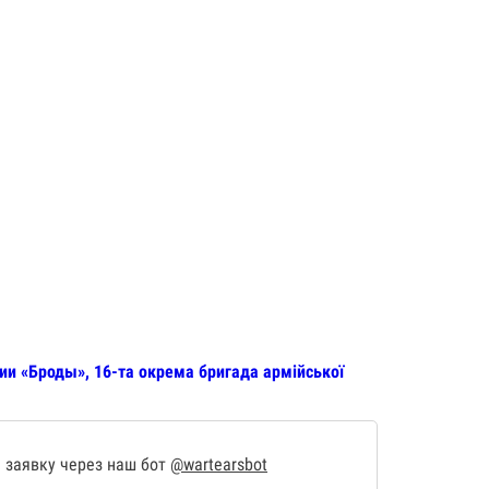
ии «Броды», 16-та окрема бригада армійської
 заявку через наш бот
@wartearsbot