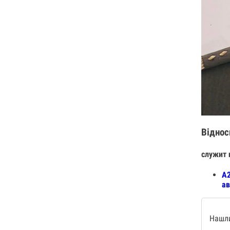
Віднос
служит 
А2
ав
Нашли