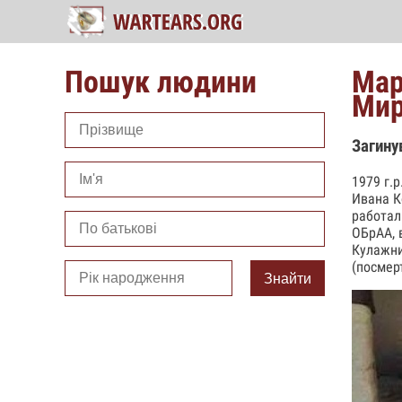
Пошук людини
Мар
Мир
Загину
1979 г.
Ивана К
работал
ОБрАА, 
Кулажни
(посмер
Знайти