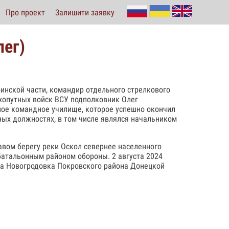
Про проект
Залишити заявку
лег)
инской части, командир отдельного стрелкового
хопутных войск ВСУ подполковник Олег
ное командное училище, которое успешно окончил
азных должностях, в том числе являлся начальником
равом берегу реки Оскол севернее населенного
батальонным районом обороны. 2 августа 2024
та Новогродовка Покровского района Донецкой