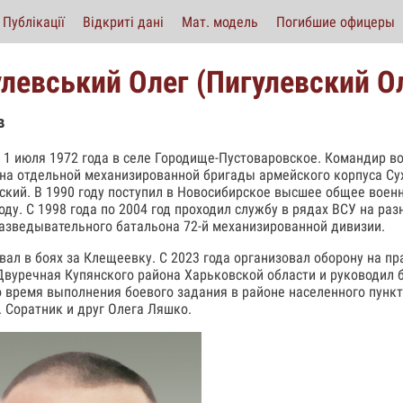
Публікації
Відкриті дані
Мат. модель
Погибшие офицеры
улевський Олег (Пигулевский О
в
 1 июля 1972 года в селе Городище-Пустоваровское. Командир во
на отдельной механизированной бригады армейского корпуса Су
ский. В 1990 году поступил в Новосибирское высшее общее воен
году. С 1998 года по 2004 год проходил службу в рядах ВСУ на р
азведывательного батальона 72-й механизированной дивизии.
вал в боях за Клещеевку. С 2023 года организовал оборону на п
Двуречная Купянского района Харьковской области и руководил 
о время выполнения боевого задания в районе населенного пунк
. Соратник и друг Олега Ляшко.