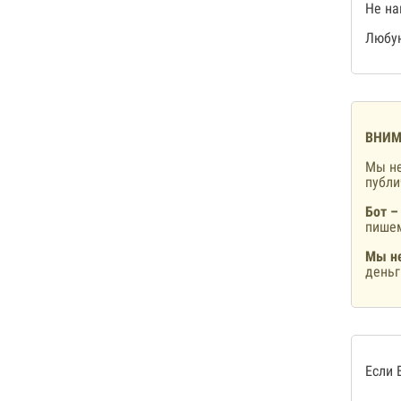
Не на
Любую
ВНИМ
Мы не
публ
Бот –
пишем
Мы не
деньг
Если 