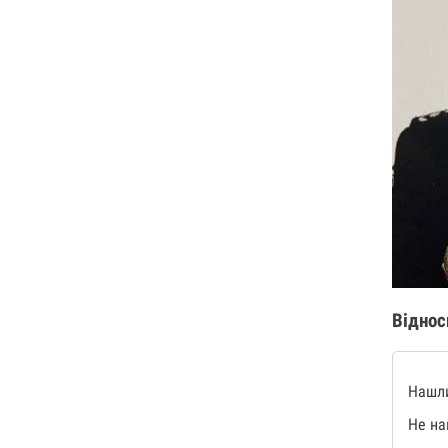
Віднос
Нашли
Не на