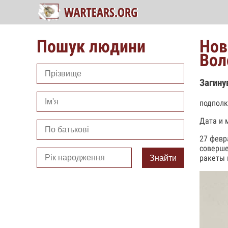
Пошук людини
Нов
Вол
Загину
подполк
Дата и 
27 февр
соверше
ракеты 
Знайти