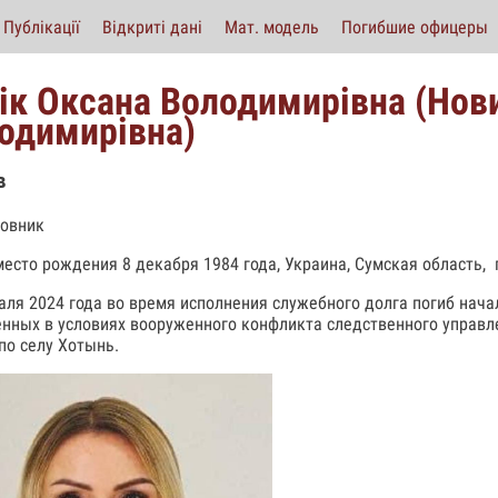
Публікації
Відкриті дані
Мат. модель
Погибшие офицеры
ік Оксана Володимирівна (Нов
одимирівна)
в
овник
место рождения 8 декабря 1984 года, Украина, Сумская область, 
аля 2024 года во время исполнения служебного долга погиб нача
нных в условиях вооруженного конфликта следственного управле
по селу Хотынь.