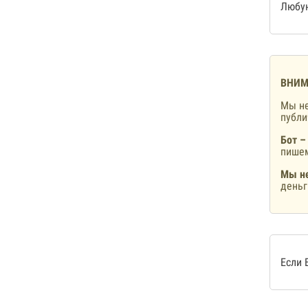
Любую
ВНИМ
Мы не
публ
Бот –
пишем
Мы не
деньг
Если 