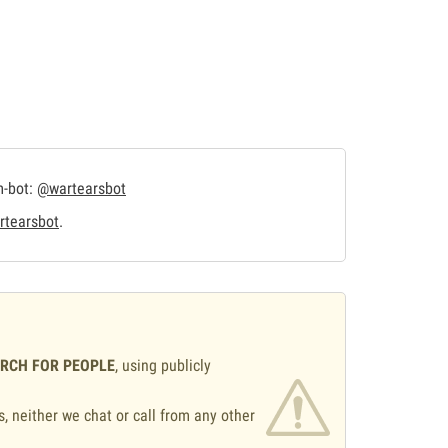
m-bot:
@wartearsbot
tearsbot
.
ARCH FOR PEOPLE
, using publicly
s, neither we chat or call from any other