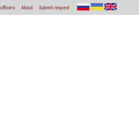
officers
About
Submit request