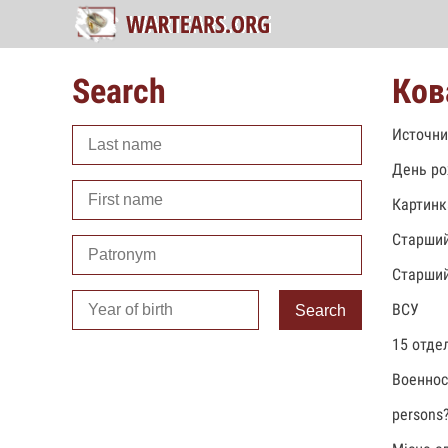
Search
Ков
Источни
День ро
Картинк
Старший
Старший
ВСУ
Search
15 отде
Военно
persons