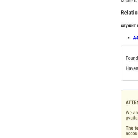
Місце сл
Relatio
служит 
А4
Found 
Haven'
ATTE
We are
availa
The te
accou