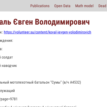
Publications
Open Data
Math model
Dead 
аль Євген Володимирович
к:
https://volunteer.su/content/koval-ievgen-volodimirovich
ждения:
а:
 солдат
 наводчик
льный мотопехотный батальон "Сумы" (в/ч А4532)
служащий
?page=9781