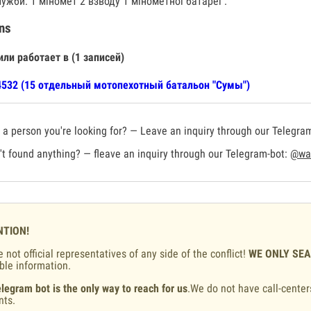
ужби: 1 міномет 2 взводу 1 мінометної батареї .
ns
или работает в (1 записей)
532 (15 отдельный мотопехотный батальон "Сумы")
a person you're looking for? — Leave an inquiry through our Telegra
t found anything? — fleave an inquiry through our Telegram-bot:
@war
NTION!
 not official representatives of any side of the conflict!
WE ONLY SE
ble information.
legram bot is the only way to reach for us
.We do not have call-center
nts.