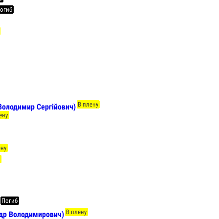
огиб
В плену
Володимир Сергійович)
ену
ену
у
Погиб
В плену
др Володимирович)