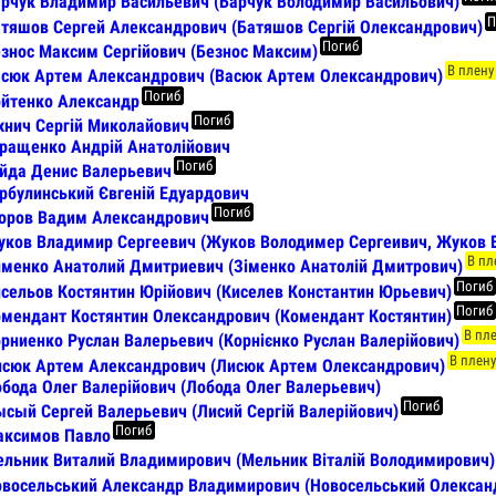
рчук Владимир Васильевич (Барчук Володимир Васильович)
П
тяшов Сергей Александрович (Батяшов Сергій Олександрович)
Погиб
знос Максим Сергійович (Безнос Максим)
В плену
сюк Артем Александрович (Васюк Артем Олександрович)
Погиб
йтенко Александр
Погиб
хнич Сергій Миколайович
ращенко Андрій Анатолійович
Погиб
йда Денис Валерьевич
рбулинський Євгеній Едуардович
Погиб
оров Вадим Александрович
ков Владимир Сергеевич (Жуков Володимер Сергеивич, Жуков 
В пл
менко Анатолий Дмитриевич (Зіменко Анатолій Дмитрович)
Погиб
сельов Костянтин Юрійович (Киселев Константин Юрьевич)
Погиб
мендант Костянтин Олександрович (Комендант Костянтин)
В пл
рниенко Руслан Валерьевич (Корнієнко Руслан Валерійович)
В плен
сюк Артем Александрович (Лисюк Артем Олександрович)
бода Олег Валерійович (Лобода Олег Валерьевич)
Погиб
сый Сергей Валерьевич (Лисий Сергій Валерійович)
Погиб
аксимов Павло
льник Виталий Владимирович (Мельник Віталій Володимирович)
восельський Александр Владимирович (Новосельський Олексан