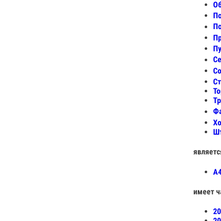
Об
П
По
Пр
Пу
Се
Со
Ст
То
Тр
Фа
Хо
Ш
являетс
А4
имеет ч
20
20