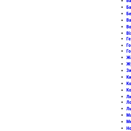
Ба
Ба
Бе
Ва
Во
Ві
Ге
Го
Го
Ж
Жу
Зи
Ки
Ко
Ко
Ли
Ло
Лы
М
Ме
Но