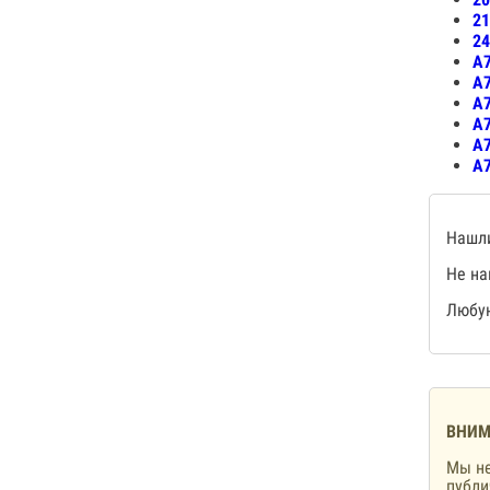
21
24
А7
А7
А7
А7
А7
А7
Нашли
Не на
Любую
ВНИМ
Мы не
публ