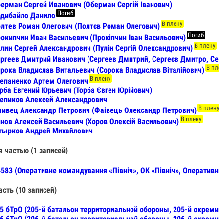
ерман Сергей Иванович (Оберман Сергій Іванович)
Погиб
одибайло Данило
В плену
лтев Роман Олегович (Полтєв Роман Олегович)
Погиб
окипчин Иван Васильевич (Прокіпчин Іван Васильович)
В плену
лин Сергей Александрович (Пулін Сергій Олександрович)
ргеев Дмитрий Иванович (Сергеев Дмитрий, Сергеєв Дмитро, Се
В пл
рока Владислав Витальевич (Сорока Владислав Віталійович)
В плену
епаненко Артем Олегович
рба Евгений Юрьевич (Торба Євген Юрійович)
епиков Алексей Александрович
В плен
ивец Александр Петрович (Фаівець Олександр Петрович)
В плену
нов Алексей Васильевич (Хоров Олексій Васильович)
тырков Андрей Михайлович
я частью (1 записей)
583 (Оперативне командування «Північ», ОК «Північ», Оператив
асть (10 записей)
5 бТрО (205-й батальон территориальной обороны, 205-й окреми
6 бТрО (206-й батальон территориальной обороны, 206-й окреми