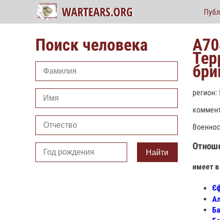
Публ
Поиск человека
А70
Тер
бри
регион:
коммент
Военнос
Отнош
Найти
имеет в
Єф
Ал
Ба