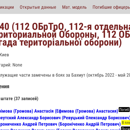
икации
Открытые данные
Мат. модель
Погибшие офицер
40 (112 ОБрТрО, 112-я отдельн
риториальной Обороны, 112 ОБ
гада територіальної оборони)
 Киев
арий: None
лужащие части замечены в боях за Бахмут (октябрь 2022 - май 20
ения
 штате (37 записей)
Погиб
імова (Громова) Анастасія (Ефимова (Громова) Анастасия)
еутский Александр Борисович (Ревуцький Олександр Борисович
В пл
рониченко Андрей Петрович (Бороніченко Андрій Петрович)
Поги