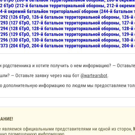
2 бТрО (212-й батальон территориальной обороны, 212-й окреми
4-й окремий батальйон територіальної оборони (244-й батальон
292 (126 бТрО, 126-й батальон территориальной обороны, 126-й
293 (127 бТрО, 127-й батальон территориальной обороны, 127-й
294 (128 бТрО, 128-й батальон территориальной обороны, 128-й
295 (129 бТрО, 129-й батальон территориальной обороны, 129-й
296 (130 бТрО, 130-й батальон территориальной обороны, 130-й
373 (204 бТрО, 204-й батальон территориальной обороны, 204-й
 родственника и хотите получить о нем информацию? — Оставьте
шли? — Оставьте заявку через наш бот
@wartearsbot
.
 дополнительную информацию по людям мы предоставляем толь
АНИЕ!
 являемся официальными представителями ни одной из сторон,
ично размещенную информацию.