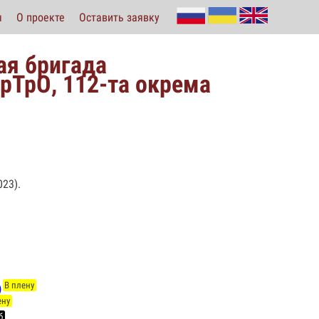
ы
О проекте
Оставить заявку
ая бригада
рТрО, 112-та окрема
23).
В плену
)
ену
б