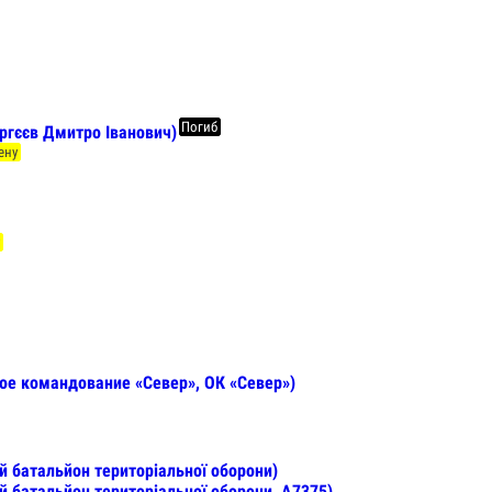
Погиб
ргєєв Дмитро Іванович)
ену
у
ное командование «Север», ОК «Север»)
й батальйон територіальної оборони)
й батальйон територіальної оборони, А7375)