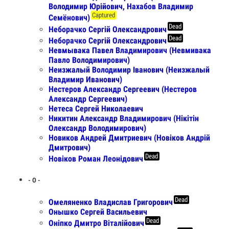
Володимир Юрійович, Нахабов Владимир
Captured
Семёнович)
Dead
Неборачко Сергій Олександрович
Dead
Неборачко Сергій Олександрович
Невмывака Павел Владимирович (Невмивака
Павло Володимирович)
Неизжалый Володимир Іванович (Неизжалый
Владимир Иванович)
Нестеров Александр Сергеевич (Нестеров
Александр Сергеевич)
Нетеса Сергей Николаевич
Никитин Александр Владимирович (Нікітін
Олександр Володимирович)
Новиков Андрей Дмитриевич (Новіков Андрій
Дмитрович)
Dead
Новіков Роман Леонідович
- О -
Dead
Омеляненко Владислав Григорович
Онышко Сергей Васильевич
Dead
Оніпко Дмитро Віталійович