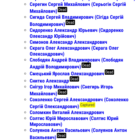
Серегин Сергей Михайлович (Серьогін Сергій
Dead
Михайлович)
Сигида Сергей Владимирович (Сігіда Сергій
Dead
Володимирович)
Сидоренко Александр Юрьевич (Сидоренко
Олександр Юрійович)
Симонов Александр Александрович
Скрага Олег Александрович (Скрага Олег
Олександрович)
Слободян Андрей Владимирович (Слободян
Dead
Андрій Володимирович)
Dead
Смецький Ярослав Олександрович
Dead
Снитко Александр
Снігур Ігор Михайлович (Снегирь Игорь
Dead
Михайлович)
Соколенко Сергей Александрович (Соколенко
Captured
Сергій Олександрович)
Соломкин Виталий Александрович
Солтис Юрій Мирославович (Солтис Юрий
Мирославович)
Солуянов Антон Васильович (Солуянов Антон
Dead
Васильевич)