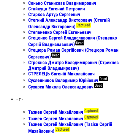
Сонько Станислав Владимирович
Стайкуца Евгений Петрович
Старков Артур Сергеевич
Стегний Александр Викторович (Стегній
Captured
Олександр Вікторович)
Степаненко Сергей Евгеньевич
Стеценко Сергей Владиславович (Стеценко
Dead
Сергій Владиславович)
Стецюра Роман Сергійович (Стецюра Роман
Dead
Сергеевич)
Стрекнєв Дмитро Володимирович (Стрекнев
Дмитрий Владимирович)
СТРЕЛЕЦЬ Євгеній Миколайович
Dead
Сусленников Володимир Юрійович
Dead
Сухарєв Микола Олександрович
- Т -
Captured
Тазиев Сергей Михайлович
Captured
Тазиев Сергей Михайлович
Тазиев Сергей Михайлович (Тазієв Сергій
Captured
Михайлович)