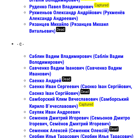
Captured
Руденко Павел Владимирович
Рухменьов Олександр Андрійович (Рухменёв
Александр Андреевич)
Рязанцев Михайло (Рязанцев Михаил
Dead
Витальевич)
- С -
Саблин Вадим Владимирович (Саблін Вадим
Володимирович)
Савченко Вадим Іванович (Савченко Вадим
Иванович)
Dead
Саенко Андрей
Саенко Иван Сергеевич (Саєнко Іван Сергійович,
Dead
Саєнко Іван Сергійович)
Самборский Клим Вячеславович (Самборський
Captured
Кирило Вʼячеславович)
Сауляк Иван Андреевич
Семенов Дмитрий Игоревич (Семьонов Дмитро
Ігоревич, Семёнов Дмитрий Игоревич)
Dead
Семенюк Алексей (Семенюк Олексій)
Сербин Илья Тарасович (Сербин Илья Тарасович)