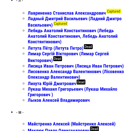
- Л -
Captured
Лавриненко Станислав Александрович
Ладный Дмитрий Васильевич (Ладний Дмитро
Captured
Васильович)
Лебидь Анатолий Константинович (Лебедь
Анатолий Константинович, Лебедь Анатолий
Констянтинович)
Dead
Летута Пётр (Летута Петро)
Лимар Сергій Вікторович (Лимар Сергей
Dead
Викторович)
Лисица Иван Петрович (Лисица Иван Петрович)
Лисовенко Александр Валентинович (Лісовенко
Олександр Валентинович)
Dead
Лихута Юрій Дмитрович
Лукаш Михаил Григорьевич (Лукаш Михайло
Григорович )
Лыков Алексей Владимирович
- М -
Майстренко Алексей (Майстренко Алексей)
Dead
Маклюк Павло Олександрович