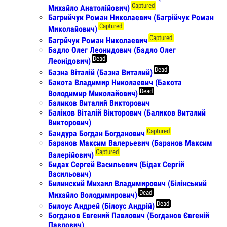
Captured
Михайло Анатолійович)
Багрийчук Роман Николаевич (Багрійчук Роман
Captured
Миколайович)
Captured
Багрйчук Роман Николаевич
Бадло Олег Леонидович (Бадло Олег
Dead
Леонідович)
Dead
Базна Віталій (Базна Виталий)
Бакота Владимир Николаевич (Бакота
Dead
Володимир Миколайович)
Баликов Виталий Викторович
Баліков Віталій Вікторович (Баликов Виталий
Викторович)
Captured
Бандура Богдан Богданович
Баранов Максим Валерьевич (Баранов Максим
Captured
Валерійович)
Бидах Сергей Васильевич (Бідах Сергій
Васильович)
Билинский Михаил Владимирович (Білінський
Dead
Михайло Володимирович)
Dead
Билоус Андрей (Білоус Андрій)
Богданов Евгений Павлович (Богданов Євгеній
Павлович)