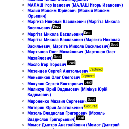
МАЛАШ Ігор Іванович (МАЛАШ Игорь Иванович)
Малий Максим Юрiйович (Малый Максим
Юрьевич)
Маргита Николай Васильевич (Маргіта Микола
Dead
Васильович)
Dead
Маргіта Микола Васильович
Маргіта Микола Васильович (Маргита Николай
Dead
Васильевич, Маргіта Микола Васильович)
Мартынов Олег Михайлович (Мартинов Олег
Dead
Михайлович)
Dead
Масло Ігор Ігорович
Captured
Мезенцев Сергей Анатольевич
Captured
Меньшиков Олег Олегович
Dead
Микулин Сергей Викторович
Миликув Юрий Вадимович (Мілікув Юрій
Вадимович)
Dead
Мироненко Михаил Сергеевич
Captured
Митерин Юрий Анатольевич
Мозоль Владислав Григорович (Мозоль
Dead
Владислав Григорьевич)
Момот Дмитро Анатолійович (Момот Дмитрий