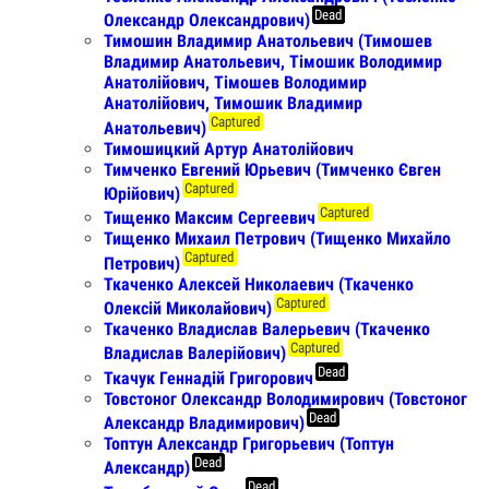
Dead
Олександр Олександрович)
Тимошин Владимир Анатольевич (Тимошев
Владимир Анатольевич, Тімошик Володимир
Анатолійович, Тімошев Володимир
Анатолійович, Тимошик Владимир
Captured
Анатольевич)
Тимошицкий Артур Анатолійович
Тимченко Евгений Юрьевич (Тимченко Євген
Captured
Юрiйович)
Captured
Тищенко Максим Сергеевич
Тищенко Михаил Петрович (Тищенко Михайло
Captured
Петрович)
Ткаченко Алексей Николаевич (Ткаченко
Captured
Олексій Миколайович)
Ткаченко Владислав Валерьевич (Ткаченко
Captured
Владислав Валерійович)
Dead
Ткачук Геннадій Григорович
Товстоног Олександр Володимирович (Товстоног
Dead
Александр Владимирович)
Топтун Александр Григорьевич (Топтун
Dead
Александр)
Dead