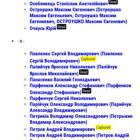
Dead
Особливець Станіслав Анатолійович
Остроушко Максим Євгенович (Остроушко
Максим Евгеньевич, Остроушко Максим
Евгениевич, ОСТРОУШКО Максим Євгенович)
Dead
Очкусь Юрій
- П -
Павленко Сергей Владимирович (Павленко
Captured
Сергій Володимирович)
Палийчук Ярослав Николаевич (Палійчук
Dead
Ярослав Миколайович)
Панасенко Василий Геннадьевич
Парфенков Александр Стефанович (Парфенков
Dead
Олександр Стефанович)
Парфенчук Сергей Николаевич
Парійчук Олександр Володимирович (Парийчук
Александр Владимирович)
Петрикiн Володимир Олександрович (Петрыкин
Владимир Александрович)
Captured
Петров Андрей Владимирович
Петров Андрей Владимирович (Петров Андрій