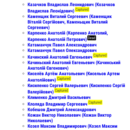
Казачков Владислав Леонидович (Козачков
Captured
Владислав Леонідович)
Каменщик Виталий Сергеевич (Каменщик
Віталій Сергійович, Каменьщик Виталий
Сергеевич)
Карпенко Анатолій (Карпенко Анатолий,
Dead
Карпенко Анатолій Петрович)
Катаманчук Павел Александрович
Катаманчук Павел Олександрович
Captured
Качинский Анатолий Евгеньевич
Качиньский Анатолий Евгеньевич (Качинський
Анатолій Євгенович)
Киселёв Артём Анатольевич (Кисельов Артем
Captured
Анатолійович)
Кисиленко Сергей Валерьевич (Кисиленко Сергій
Captured
Валерійович)
Клименко Дмитрий Васильевич
Captured
Клоляда Владимир Сергеевич
Кобешов Дмитрий Александрович
Кожан Виктор Николаевич (Кожан Виктор
Николаевич)
Козел Максим Владимирович (Козел Максим