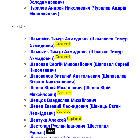
Володимирович)
Чурилов Андрей Николаевич (Чурилов Андрій
Миколайович)
- Ш -
Шампсієв Тимур Ахмедович (Шампсиев Тимур
Captured
Ахмедович)
Шамсиев Тимур Ахмадович (Шамсієв Тимур
Captured
Ахмадович)
Шаповал Сергій Миколайович (Шаповал Сергей
Николаевич)
Шаповалов Виталий Анатольевич (Шаповалов
Віталій Анатолійович)
Шевня Юрий Михайлович (Шевня Юрій
Captured
Михайлович)
Шевцов Владислав Михайлович
Шенец Евгений Леонидович (Шинець Євген
Captured
Леонідович)
Captured
Шептуха Алексей
Шестопал Руслан Іванович (Шестопал
Dead
Руслан)