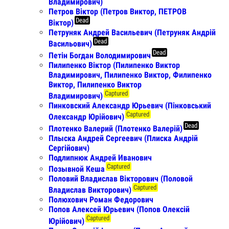
Владимирович)
Петров Віктор (Петров Виктор, ПЕТРОВ
Dead
Віктор)
Петруняк Андрей Васильевич (Петруняк Андрій
Dead
Васильович)
Dead
Петін Богдан Володимирович
Пилипенко Віктор (Пилипенко Виктор
Владимирович, Пилипенко Виктор, Филипенко
Виктор, Пилипенко Виктор
Captured
Владимирович)
Пинковский Александр Юрьевич (Пінковський
Captured
Олександр Юрійович)
Dead
Плотенко Валерий (Плотенко Валерій)
Плыска Андрей Сергеевич (Плиска Андрій
Сергійович)
Подлипнюк Андрей Иванович
Captured
Позывной Кеша
Половий Владислав Вікторович (Половой
Captured
Владислав Викторович)
Полюхович Роман Федорович
Попов Алексей Юрьевич (Попов Олексій
Captured
Юрійович)