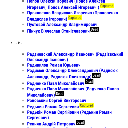
Попов Олексій Ігорович (Попов Алексей
Captured
Игоревич, Попов Алексей Игоревич )
Прокопенко Владислав Игоревич (Прокопенко
Captured
Владислав Ігорович)
Пустовой Александр Владимирович
Dead
Пінчук В'ячеслав Станіславович
- Р -
Радзиевский Александр Иванович (Радзієвський
Олександр Іванович)
Радивилов Роман Юрьевич
Радисюк Олександр Олександрович (Радисюк
Dead
Александр, Радисюк Олександр)
Dead
Радченко Павл Миколайович
Радченко Павл Миколайович (Радченко Павло
Dead
Миколайович)
Раковский Сергей Викторович
Captured
Редькин Роман Сергеевич
Редькін Роман Сергійович (Редькин Роман
Сергеевич)
Dead
Репняк Андрій Петрович