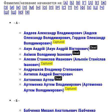
Фамилия/название начинается на:
[А]
[Б]
[В]
[Г]
[Д]
[Е]
[Ж]
[З]
[И]
[К]
[Л]
[М]
[Н]
[О]
[П]
[Р]
[С]
[Т]
[У]
[Ф]
[Х]
[Ц]
[Ч]
[Ш]
[Щ]
[Ю]
[Я]
- А -
Авдеев Александр Владимирович (Авдєєв
Олександр Володимирович, Гордєєв Олександр
Captured
Володимирович)
Dead
Акун Андрій (Акун Андрій Вікторович)
Dead
Акімов Володимир Іванович
Алехин Станислав Иванович (Альохiн Станiслав
Captured
Iванович)
Андрешков Владимир Степанович
Антипов Андрей Викторович
Dead
Антоненко Артем
Артеменко Артем Владимирович (Артеменко
Captured
Артем Володимирович)
- Б -
Бабченко Михаил Анатольевич (Бабченко