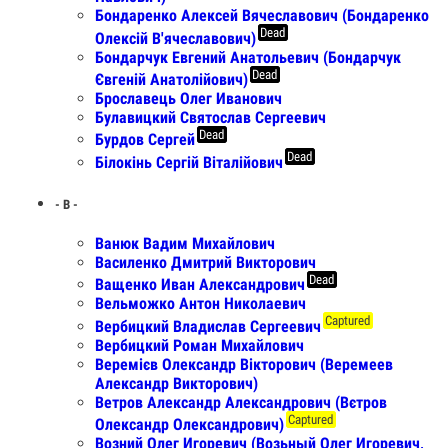
Бондаренко Алексей Вячеславович (Бондаренко
Dead
Олексій В'ячеславович)
Бондарчук Евгений Анатольевич (Бондарчук
Dead
Євгеній Анатолійович)
Брославець Олег Иванович
Булавицкий Святослав Сергеевич
Dead
Бурдов Сергей
Dead
Білокінь Сергій Віталійович
- В -
Ванюк Вадим Михайлович
Василенко Дмитрий Викторович
Dead
Ващенко Иван Александрович
Вельможко Антон Николаевич
Captured
Вербицкий Владислав Сергеевич
Вербицкий Роман Михайлович
Веремієв Олександр Вікторович (Веремеев
Александр Викторович)
Ветров Александр Александрович (Вєтров
Captured
Олександр Олександрович)
Возний Олег Игоревич (Возьный Олег Игоревич,