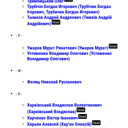
Тримбицький Олег
Трубiчiн Богдан Игорович (Трубiчин Богдан
Ігорович, Трубичин Богдан Игоревич)
Тымков Андрей Андреевич (Тимків Андрій
Dead
Андрійович)
- У -
Dead
Умаров Мурат Ринатович (Умаров Мурат)
Устименко Владимир Олегович (Устименко
Володимир Олегович)
- Ф -
Фелиц Николай Русланович
- Х -
Харківський Владислав Валентинович
Dead
(Харківський Владислав)
Dead
Харченко Віктор Іванович
Dead
Харьян Алексей (Хар'ян Олексій)