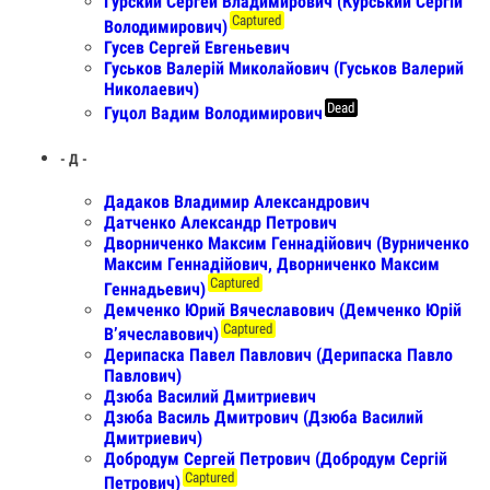
Гурский Сергей Владимирович (Курський Сергій
Captured
Володимирович)
Гусев Сергей Евгеньевич
Гуськов Валерій Миколайович (Гуськов Валерий
Николаевич)
Dead
Гуцол Вадим Володимирович
- Д -
Дадаков Владимир Александрович
Датченко Александр Петрович
Дворниченко Максим Геннадiйович (Вурниченко
Максим Геннадiйович, Дворниченко Максим
Captured
Геннадьевич)
Демченко Юрий Вячеславович (Демченко Юрій
Captured
Вʼячеславович)
Дерипаска Павел Павлович (Дерипаска Павло
Павлович)
Дзюба Василий Дмитриевич
Дзюба Василь Дмитрович (Дзюба Василий
Дмитриевич)
Добродум Сергей Петрович (Добродум Сергій
Captured
Петрович)