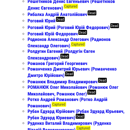
Решетников Денис Евгеньевич (Решетніков
Captured
Денис Євгенович)
Dead
Рибалка Андрій Анатолійович
Dead
Роговий Юрий
Dead
Роговий Юрий (Роговий Юрій Федорович)
Dead
Роговий Юрій Федорович
Родионов Александр Олегович (Радионов
Captured
Олександр Олегович)
Ролдугин Евгений (Ролдугiн Євген
Dead
Олександрович)
Романов Григорий Георгиевич
Романченко Дмитрий Юрьевич (Романченко
Dead
Дмитро Юрійович)
Dead
Романюк Владимир Владимирович
РОМАНЮК Олег Миколайович (Романюк Олег
Dead
Миколайович, Романюк Олег)
Ротко Андрей Романович (Ротко Андрій
Captured
Романович)
Рубан Едуард Юрійович (Рубан Эдуард Юрьевич,
Dead
Рубан Эдуард Юриевич)
Руденко Виталий Владимирович (Руденко
Captured
Віталій Володимирович)