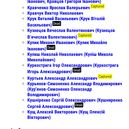
Іванович, Кравцов Григорiй Iванович)
Captured
Кравченко Ярослав Валерьевич
Кравчук Виктор Николаевич
Крук Виталий Васильевич (Крук Віталій
Dead
Васильович)
Кузнецов Вячеслав Валентинович (Кузнєцов
Captured
Вʼячеслав Валентинович)
Кулик Михаил Иванович (Кулик Михайло
Dead
Іванович)
Кулиш Николай Николаевич (Куліш Микола
Миколайович)
Куркострига Ігор Олександрович (Куркострига
Dead
Игорь Александрович)
Captured
Куртьев Александр Александрович
Курьянов-Симоненко Александр Владимирович
(Кур'янов-Симоненко Олександр
Володимирович)
Кушніренко Сергій Олександрович (Кушниренко
Dead
Сергей Александрович)
Кущ Алексей Викторович (Кущ Олексій
Вікторович)