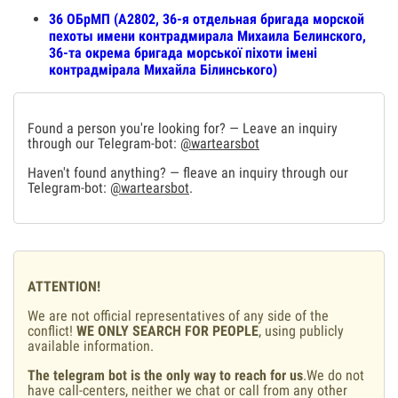
36 ОБрМП (А2802, 36-я отдельная бригада морской
пехоты имени контрадмирала Михаила Белинского,
36-та окрема бригада морської піхоти імені
контрадмірала Михайла Білинського)
Found a person you're looking for? — Leave an inquiry
through our Telegram-bot:
@wartearsbot
Haven't found anything? — fleave an inquiry through our
Telegram-bot:
@wartearsbot
.
ATTENTION!
We are not official representatives of any side of the
conflict!
WE ONLY SEARCH FOR PEOPLE
, using publicly
available information.
The telegram bot is the only way to reach for us
.We do not
have call-centers, neither we chat or call from any other