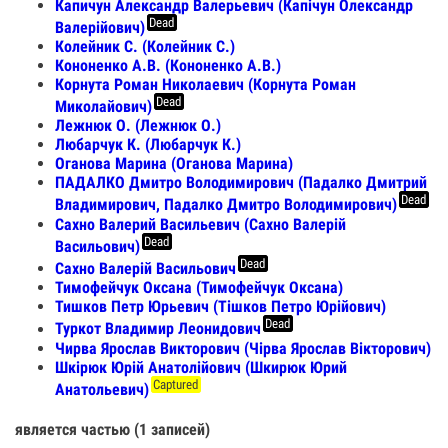
Капичун Александр Валерьевич (Капічун Олександр
Dead
Валерійович)
Колейник С. (Колейник С.)
Кононенко А.В. (Кононенко А.В.)
Корнута Роман Николаевич (Корнута Роман
Dead
Миколайович)
Лежнюк О. (Лежнюк О.)
Любарчук К. (Любарчук К.)
Оганова Марина (Оганова Марина)
ПАДАЛКО Дмитро Володимирович (Падалко Дмитрий
Dead
Владимирович, Падалко Дмитро Володимирович)
Сахно Валерий Васильевич (Сахно Валерій
Dead
Васильович)
Dead
Сахно Валерій Васильович
Тимофейчук Оксана (Тимофейчук Оксана)
Тишков Петр Юрьевич (Тішков Петро Юрійович)
Dead
Туркот Владимир Леонидович
Чирва Ярослав Викторович (Чірва Ярослав Вікторович)
Шкiрюк Юрiй Анатолiйович (Шкирюк Юрий
Captured
Анатольевич)
является частью (1 записей)