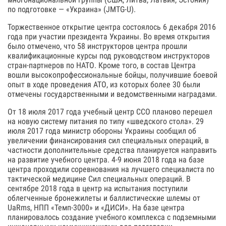
по подготовке — «Украина» (JMTG-U).
Торжественное открытие центра состоялось 6 декабря 2016
года при участии президента Украины. Во время открытия
было отмечено, что 58 инструкторов центра прошли
квалификационные курсы под руководством инструкторов
стран-партнеров по НАТО. Кроме того, в состав Центра
вошли высокопрофессиональные бойцы, получившие боевой
опыт в ходе проведения АТО, из которых более 30 были
отмечены государственными и ведомственными наградами.
От 18 июля 2017 года учебный центр ССО планово перешел
на новую систему питания по типу «шведского стола». 29
июля 2017 года министр обороны Украины сообщил об
увеличении финансирования сил специальных операций, в
частности дополнительные средства планируется направить
на развитие учебного центра. 4-9 июня 2018 года на базе
центра проходили соревнования на лучшего специалиста по
тактической медицине Сил специальных операций. В
сентябре 2018 года в центр на испытания поступили
облегченные бронежилеты и баллистические шлемы от
UaRms, НПП «Темп-3000» и «ДИСИ». На базе центра
планировалось создание учебного комплекса с подземными