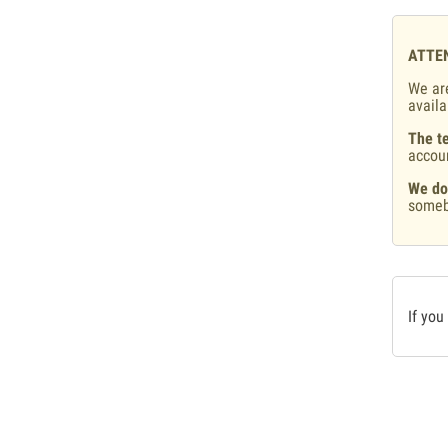
ATTE
We are
availa
The te
accou
We do
someb
If you