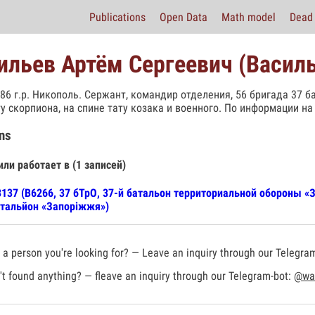
Publications
Open Data
Math model
Dead 
ильев Артём Сергеевич (Василь
986 г.р. Никополь. Сержант, командир отделения, 56 бригада 37 б
ту скорпиона, на спине тату козака и военного. По информации на 
ns
или работает в (1 записей)
137 (В6266, 37 бТрО, 37-й батальон территориальной обороны «
тальйон «Запоріжжя»)
a person you're looking for? — Leave an inquiry through our Telegra
t found anything? — fleave an inquiry through our Telegram-bot:
@war