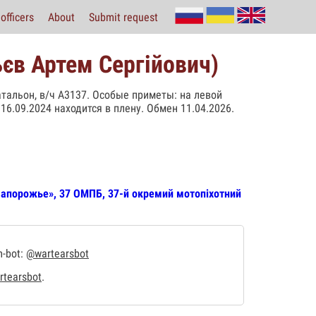
officers
About
Submit request
єв Артем Сергійович)
атальон, в/ч А3137. Особые приметы: на левой
16.09.2024 находится в плену. Обмен 11.04.2026.
Запорожье», 37 ОМПБ, 37-й окремий мотопіхотний
m-bot:
@wartearsbot
tearsbot
.