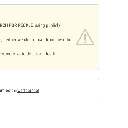
ARCH FOR PEOPLE
, using publicly
s, neither we chat or call from any other
ts
, more so to do it for a fee.If
.
ram-bot:
@wartearsbot