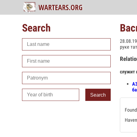
Search
Вас
28.08.1
руке та
Relatio
служит 
А3
ба
Search
Found 
Haven'