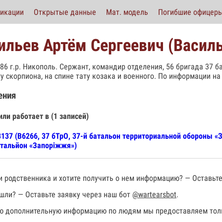
икации
Открытые данные
Мат. модель
Погибшие офицер
ильев Артём Сергеевич (Василь
986 г.р. Никополь. Сержант, командир отделения, 56 бригада 37 б
ту скорпиона, на спине тату козака и военного. По информации на 
ения
или работает в (1 записей)
137 (В6266, 37 бТрО, 37-й батальон территориальной обороны «
тальйон «Запоріжжя»)
 родственника и хотите получить о нем информацию? — Оставьте
шли? — Оставьте заявку через наш бот
@wartearsbot
.
 дополнительную информацию по людям мы предоставляем толь