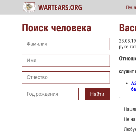
Публ
Поиск человека
Вас
28.08.1
руке та
Отнош
служит 
А3
ба
Найти
Нашли
Не на
Любую