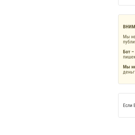
ВНИМ
Мы не
публ
Бот –
пишем
Мы не
деньг
Если 