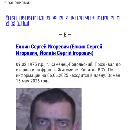
с ранениями.
[Ё]
[Є]
[І]
[Б]
[В]
[Г]
[Д]
[Е]
[Ж]
[З]
[И]
[К]
[Л]
[М]
[Н]
[О]
[П]
[Р]
[С]
[У]
[Х]
[Ц]
[Щ]
— Ё —
Ёлкин Сергей Игоревич (Елкин Сергей
Игоревич, Йолкін Сергій Ігорович)
09.02.1975 г.р., г. Каменец-Подольский. Проживал до
отправки на фронт в Житомире. Капитан ВСУ. По
информации на 06.06.2025 находится в плену. Обмен
15 мая 2026 года