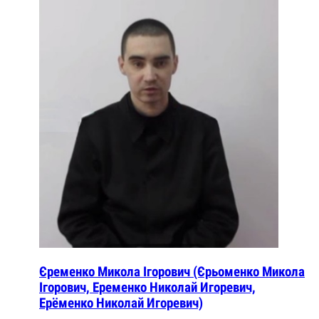
Єременко Микола Ігорович (Єрьоменко Микола
Ігорович, Еременко Николай Игоревич,
Ерёменко Николай Игоревич)