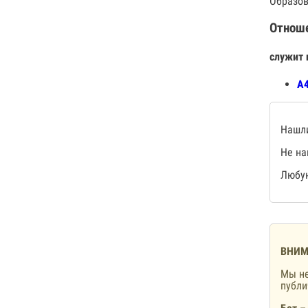
Образов
Отнош
служит 
А4
Нашли
Не на
Любую
ВНИМ
Мы не
публ