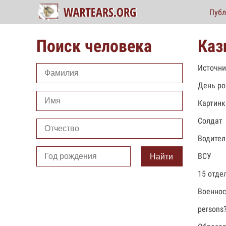
Публ
Поиск человека
Каз
Источни
День ро
Картинк
Солдат
Водител
ВСУ
Найти
15 отде
Военно
persons