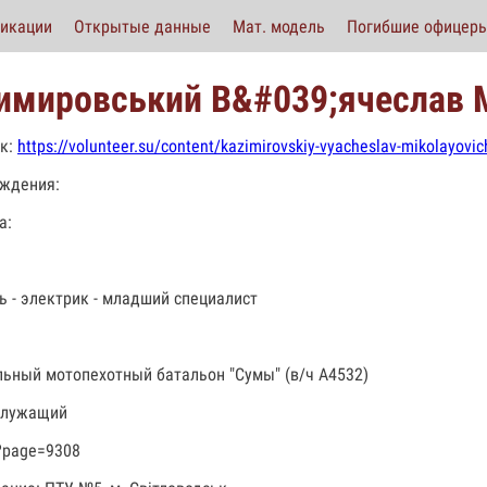
икации
Открытые данные
Мат. модель
Погибшие офицер
имировський В&#039;ячеслав 
к:
https://volunteer.su/content/kazimirovskiy-vyacheslav-mikolayovic
ждения:
а:
ь - электрик - младший специалист
льный мотопехотный батальон "Сумы" (в/ч А4532)
служащий
?page=9308