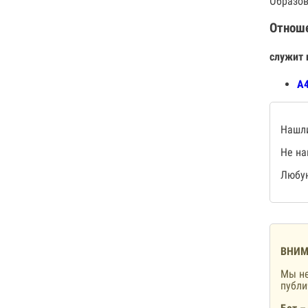
Образов
Отнош
служит 
А4
Нашли
Не на
Любую
ВНИМ
Мы не
публ