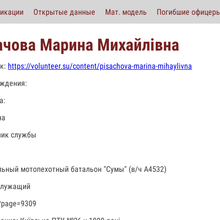
икации
Открытые данные
Мат. модель
Погибшие офицер
ачова Марина Михайлівна
к:
https://volunteer.su/content/pisachova-marina-mihaylivna
ждения:
а:
на
ник службы
льный мотопехотный батальон "Сумы" (в/ч А4532)
служащий
?page=9309