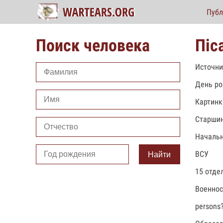
Публ
Поиск человека
Піс
Источни
День ро
Картинк
Старши
Началь
ВСУ
Найти
15 отде
Военно
persons