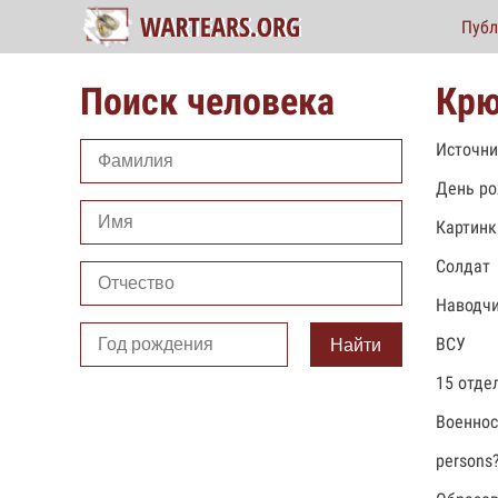
Публ
Поиск человека
Крю
Источни
День ро
Картинк
Солдат
Наводч
ВСУ
Найти
15 отде
Военно
persons