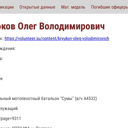
икации
Открытые данные
Мат. модель
Погибшие офицер
ков Олег Володимирович
к:
https://volunteer.su/content/kryukov-oleg-volodimirovich
ждения:
а:
ик
льный мотопехотный батальон "Сумы" (в/ч А4532)
служащий
?page=9311