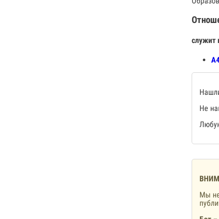
Образов
Отнош
служит 
А4
Нашли
Не на
Любую
ВНИМ
Мы не
публ