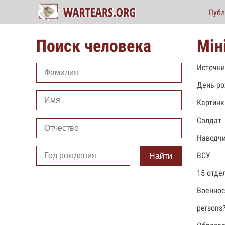
Публ
Поиск человека
Мін
Источни
День ро
Картинк
Солдат
Наводч
ВСУ
Найти
15 отде
Военно
persons