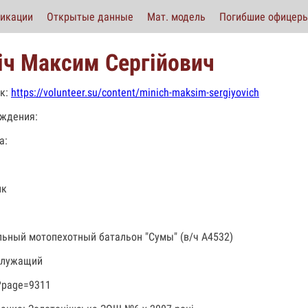
икации
Открытые данные
Мат. модель
Погибшие офицер
іч Максим Сергійович
к:
https://volunteer.su/content/minich-maksim-sergiyovich
ждения:
а:
ик
льный мотопехотный батальон "Сумы" (в/ч А4532)
служащий
?page=9311