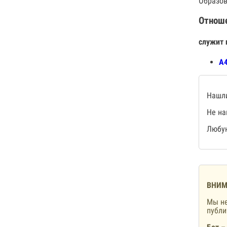
Образов
Отнош
служит 
А4
Нашли
Не на
Любую
ВНИМ
Мы не
публ