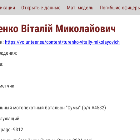
икации
Открытые данные
Мат. модель
Погибшие офицер
енко Віталій Миколайович
к:
https://volunteer.su/content/turenko-vitaliy-mikolayovich
ждения:
а:
метчик
льный мотопехотный батальон "Сумы" (в/ч А4532)
служащий
?page=9312