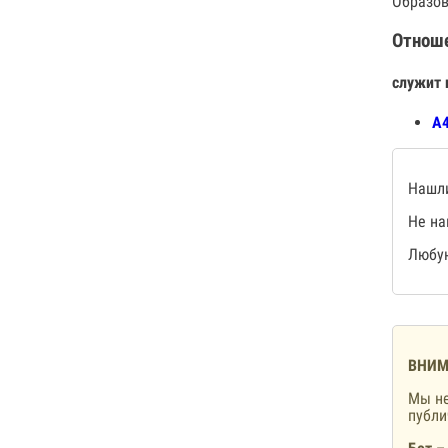
Образов
Отнош
служит 
А4
Нашли
Не на
Любую
ВНИМ
Мы не
публ