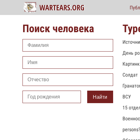
Публ
Поиск человека
Тур
Источни
День ро
Картинк
Солдат
Гранато
ВСУ
Найти
15 отде
Военно
persons