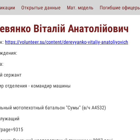
икации
Открытые данные
Мат. модель
Погибшие офицер
евянко Віталій Анатолійович
к:
https://volunteer.su/content/derevyanko-vitaliy-anatoliyovich
ждения:
а:
й сержант
р отделения - командир машины
льный мотопехотный батальон "Сумы" (в/ч А4532)
служащий
?page=9315