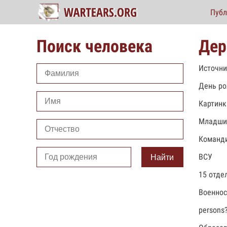
Публ
Поиск человека
Дер
Источни
День ро
Картинк
Младши
Команди
ВСУ
Найти
15 отде
Военно
persons