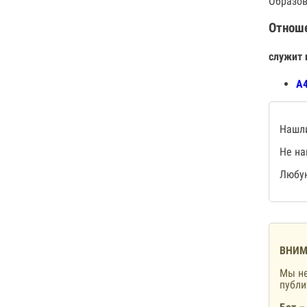
Образов
Отнош
служит 
А4
Нашли
Не на
Любую
ВНИМ
Мы не
публ