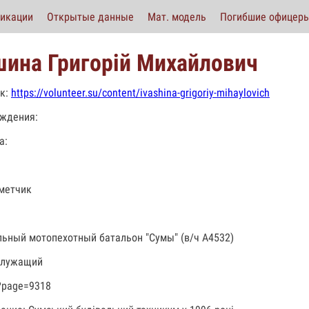
икации
Открытые данные
Мат. модель
Погибшие офицер
шина Григорій Михайлович
к:
https://volunteer.su/content/ivashina-grigoriy-mihaylovich
ждения:
а:
метчик
льный мотопехотный батальон "Сумы" (в/ч А4532)
служащий
?page=9318