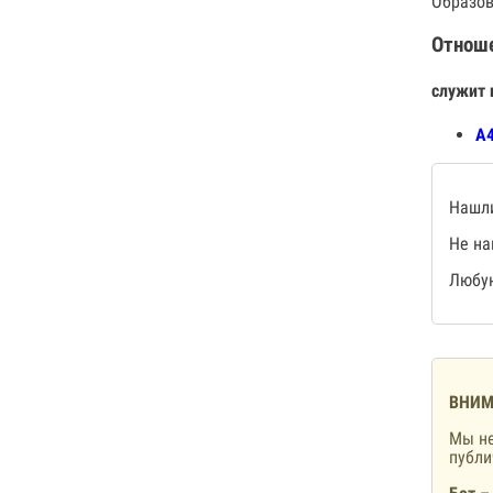
Образов
Отнош
служит 
А4
Нашли
Не на
Любую
ВНИМ
Мы не
публ