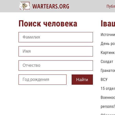
Публ
Поиск человека
Іва
Источни
День ро
Картинк
Солдат
Гранато
ВСУ
Найти
15 отде
Военно
persons