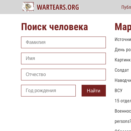
Публ
Поиск человека
Мар
Источни
День ро
Картинк
Солдат
Наводч
ВСУ
Найти
15 отде
Военно
persons