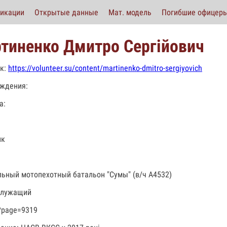
икации
Открытые данные
Мат. модель
Погибшие офицер
тиненко Дмитро Сергійович
к:
https://volunteer.su/content/martinenko-dmitro-sergiyovich
ждения:
а:
ик
льный мотопехотный батальон "Сумы" (в/ч А4532)
служащий
?page=9319