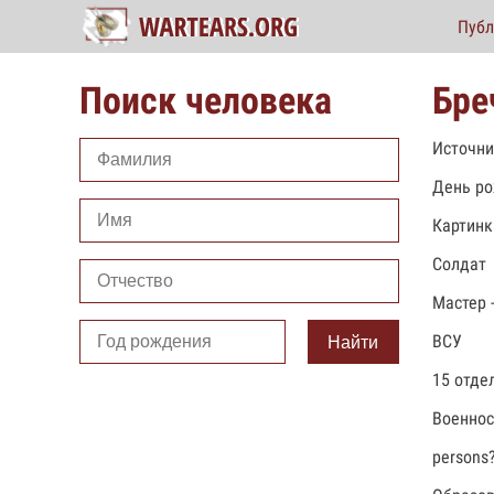
Публ
Поиск человека
Бре
Источни
День ро
Картинк
Солдат
Мастер 
ВСУ
Найти
15 отде
Военно
persons