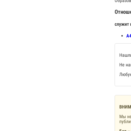
Образов
Отнош
служит 
А4
Нашли
Не на
Любую
ВНИМ
Мы не
публ