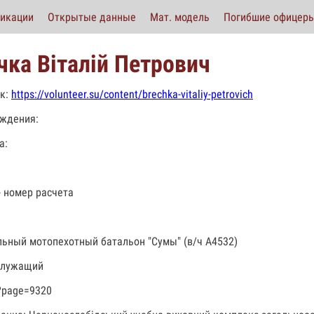
икации
Открытые данные
Мат. модель
Погибшие офицер
чка Віталій Петрович
к:
https://volunteer.su/content/brechka-vitaliy-petrovich
ждения:
а:
- номер расчета
льный мотопехотный батальон "Сумы" (в/ч А4532)
служащий
?page=9320