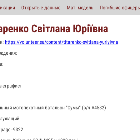
икации
Открытые данные
Мат. модель
Погибшие офицер
аренко Світлана Юріївна
к:
https://volunteer.su/content/titarenko-svitlana-yuriyivna
ждения:
а:
леграфист
льный мотопехотный батальон "Сумы" (в/ч А4532)
служащий
?page=9322