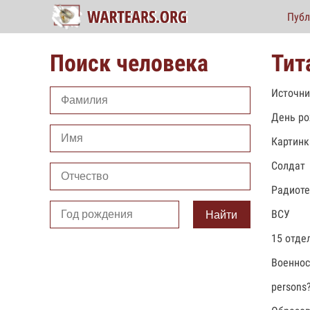
Публ
Поиск человека
Тит
Источни
День ро
Картинк
Солдат
Радиоте
ВСУ
Найти
15 отде
Военно
persons