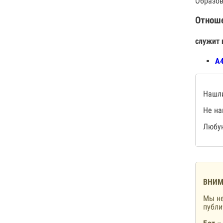
Образов
Отнош
служит 
А4
Нашли
Не на
Любую
ВНИМ
Мы не
публ