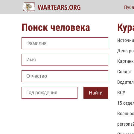
Публ
Поиск человека
Кур
Источни
День ро
Картинк
Солдат
Водител
ВСУ
Найти
15 отде
Военно
persons