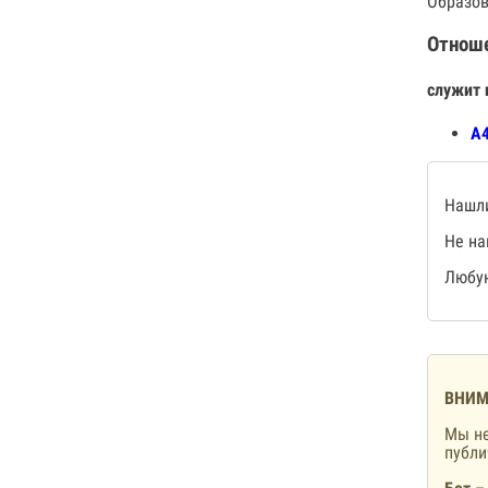
Образов
Отнош
служит 
А4
Нашли
Не на
Любую
ВНИМ
Мы не
публ