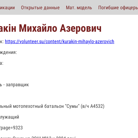
икации
Открытые данные
Мат. модель
Погибшие офицер
акін Михайло Азерович
к:
https://volunteer.su/content/kurakin-mihaylo-azerovich
ждения:
а:
ь - заправщик
льный мотопехотный батальон "Сумы" (в/ч А4532)
служащий
?page=9323