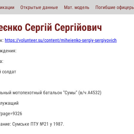
икации
Открытые данные
Мат. модель
Погибшие офицер
еєнко Сергій Сергійович
к:
https://volunteer.su/content/miheienko-sergiy-sergiyovich
ждения:
а:
 солдат
льный мотопехотный батальон "Сумы" (в/ч А4532)
служащий
?page=9326
ание: Сумське ПТУ №21 у 1987.