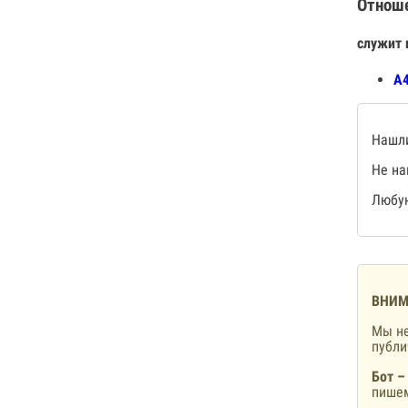
Отнош
служит 
А4
Нашли
Не на
Любую
ВНИМ
Мы не
публ
Бот –
пишем