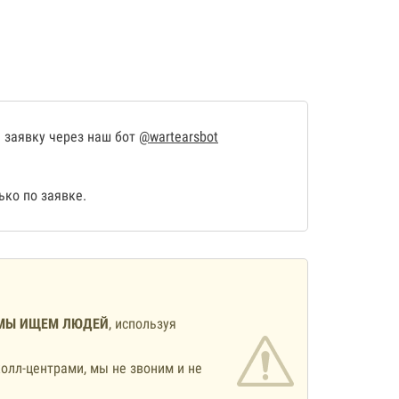
 заявку через наш бот
@wartearsbot
ко по заявке.
МЫ ИЩЕМ ЛЮДЕЙ
, используя
олл-центрами, мы не звоним и не