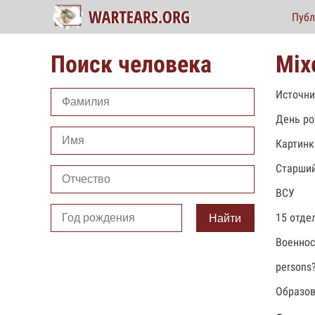
Публ
Поиск человека
Міх
Источни
День ро
Картинк
Старший
ВСУ
15 отде
Найти
Военно
persons
Образов