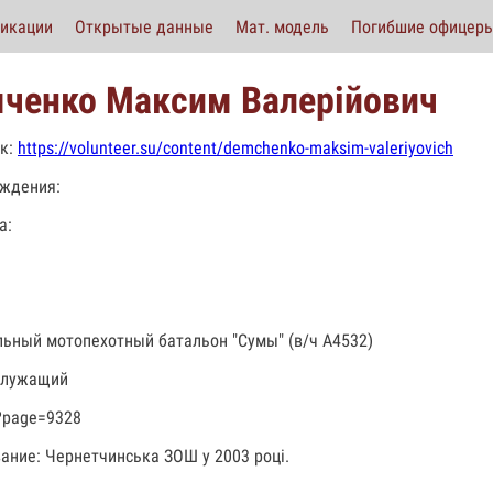
икации
Открытые данные
Мат. модель
Погибшие офицер
ченко Максим Валерійович
к:
https://volunteer.su/content/demchenko-maksim-valeriyovich
ждения:
а:
льный мотопехотный батальон "Сумы" (в/ч А4532)
служащий
?page=9328
ание: Чернетчинська ЗОШ у 2003 році.