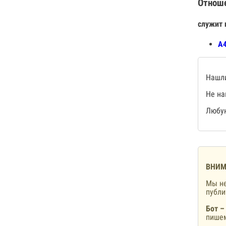
Отнош
служит 
А4
Нашли
Не на
Любую
ВНИМ
Мы не
публ
Бот –
пишем