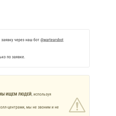
 заявку через наш бот
@wartearsbot
ко по заявке.
МЫ ИЩЕМ ЛЮДЕЙ
, используя
олл-центрами, мы не звоним и не