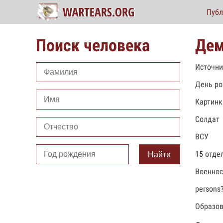
Публ
Поиск человека
Дем
Источни
День ро
Картинк
Солдат
ВСУ
15 отде
Найти
Военно
persons
Образов