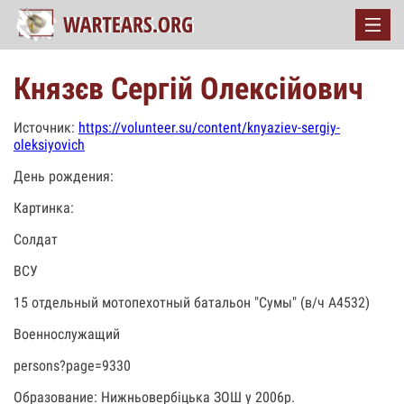
Князєв Сергій Олексійович
Источник:
https://volunteer.su/content/knyaziev-sergiy-
oleksiyovich
День рождения:
Картинка:
Солдат
ВСУ
15 отдельный мотопехотный батальон "Сумы" (в/ч А4532)
Военнослужащий
persons?page=9330
Образование: Нижньовербіцька ЗОШ у 2006р.