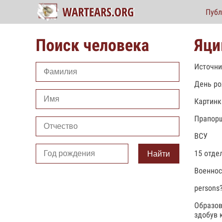
Публ
Поиск человека
Яци
Источни
День ро
Картинк
Прапор
ВСУ
15 отде
Найти
Военно
persons
Образов
здобув к