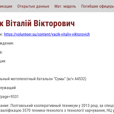
икации
Открытые данные
Мат. модель
Погибшие офицер
к Віталій Вікторович
к:
https://volunteer.su/content/yacik-vitaliy-viktorovich
ждения:
а:
щик
льный мотопехотный батальон "Сумы" (в/ч А4532)
служащий
?page=9331
ание: Полтавський кооперативный техникум у 2013 році, за спеці
валіфікацію 3570 техника-технолога з технології харчування, НЦ у