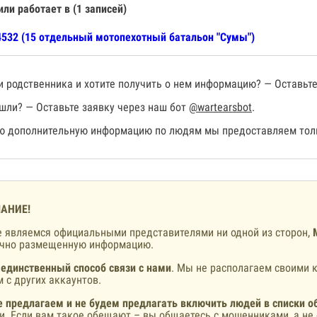
или работает в (1 записей)
532 (15 отдельный мотопехотный батальон "Сумы")
 родственника и хотите получить о нем информацию? — Оставьте
шли? — Оставьте заявку через наш бот
@wartearsbot
.
 дополнительную информацию по людям мы предоставляем толь
АНИЕ!
 являемся официальными представителями ни одной из сторон,
ично размещенную информацию.
 единственный способ связи с нами
. Мы не располагаем своими к
 с других аккаунтов.
 предлагаем и не будем предлагать включить людей в списки о
и. Если вам такое обещают – вы общаетесь с мошенниками, а не 