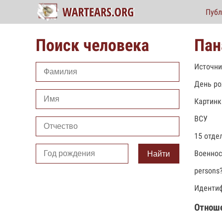
Публ
Поиск человека
Пан
Источни
День ро
Картинк
ВСУ
15 отде
Военно
Найти
persons
Идентиф
Отнош