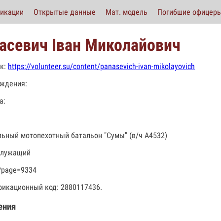
икации
Открытые данные
Мат. модель
Погибшие офицер
асевич Іван Миколайович
к:
https://volunteer.su/content/panasevich-ivan-mikolayovich
ждения:
а:
льный мотопехотный батальон "Сумы" (в/ч А4532)
служащий
?page=9334
икационный код: 2880117436.
ения