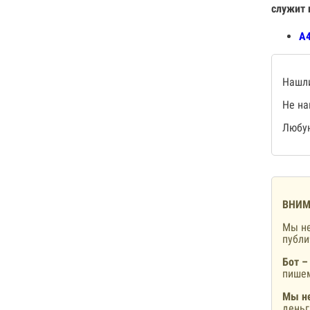
служит 
А4
Нашли
Не на
Любую
ВНИМ
Мы не
публ
Бот –
пишем
Мы не
деньг